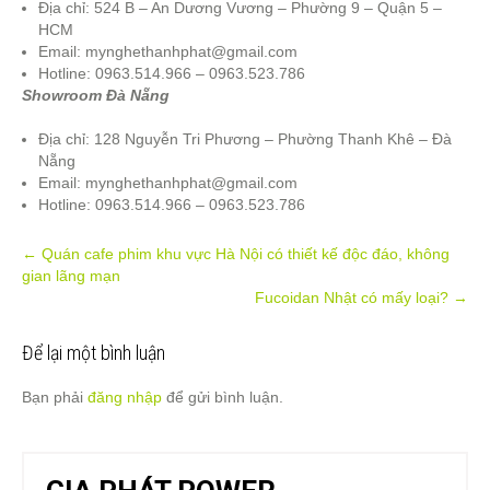
Địa chỉ: 524 B – An Dương Vương – Phường 9 – Quận 5 –
HCM
Email:
mynghethanhphat@gmail.com
Hotline: 0963.514.966 – 0963.523.786
Showroom Đà Nẵng
Địa chỉ: 128 Nguyễn Tri Phương – Phường Thanh Khê – Đà
Nẵng
Email:
mynghethanhphat@gmail.com
Hotline: 0963.514.966 – 0963.523.786
Post
←
Quán cafe phim khu vực Hà Nội có thiết kế độc đáo, không
gian lãng mạn
navigation
Fucoidan Nhật có mấy loại?
→
Để lại một bình luận
Bạn phải
đăng nhập
để gửi bình luận.