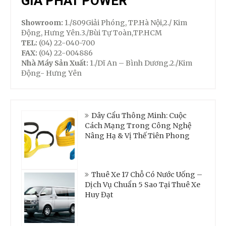
GIA PHÁT POWER
Showroom:
1./809Giải Phóng, TP.Hà Nội,2./ Kim
Động, Hưng Yên.3./Bùi Tự Toàn,TP.HCM
TEL:
(04) 22-040-700
FAX:
(04) 22-004886
Nhà Máy Sản Xuất:
1./Dĩ An – Bình Dương.2./Kim
Động- Hưng Yên
Dây Cẩu Thông Minh: Cuộc
Cách Mạng Trong Công Nghệ
Nâng Hạ & Vị Thế Tiên Phong
Thuê Xe 17 Chỗ Có Nước Uống –
Dịch Vụ Chuẩn 5 Sao Tại Thuê Xe
Huy Đạt