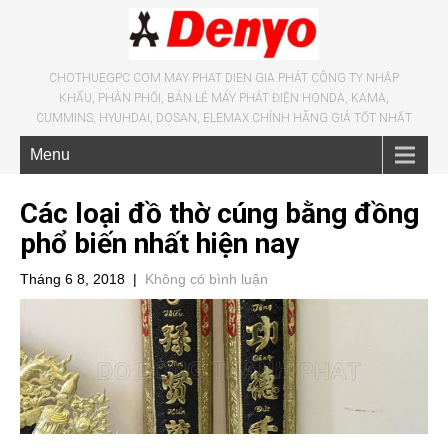
CHOTHUEGPC COM MAY PHAT DIEN GIA PHÁT CÔNG TY NHẬP
KHẨU, PHÂN PHỐI, BÁN LẺ MÁY PHÁT ĐIỆN HONDA, KAMA,
CUMMINS, HYUHDAI, DOSAN, ELEMAX CHÍNH HÃNG GIÁ TỐT NHẤT
Menu
Các loại đồ thờ cúng bằng đồng
phổ biến nhất hiện nay
Tháng 6 8, 2018
|
Không có bình luận