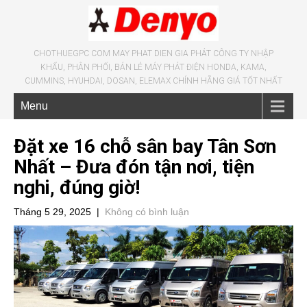
CHOTHUEGPC COM MAY PHAT DIEN GIA PHÁT CÔNG TY NHẬP
KHẨU, PHÂN PHỐI, BÁN LẺ MÁY PHÁT ĐIỆN HONDA, KAMA,
CUMMINS, HYUHDAI, DOSAN, ELEMAX CHÍNH HÃNG GIÁ TỐT NHẤT
Menu
Đặt xe 16 chỗ sân bay Tân Sơn
Nhất – Đưa đón tận nơi, tiện
nghi, đúng giờ!
Tháng 5 29, 2025
|
Không có bình luận