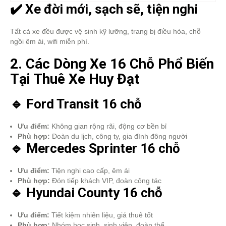
✔️ Xe đời mới, sạch sẽ, tiện nghi
Tất cả xe đều được vệ sinh kỹ lưỡng, trang bị điều hòa, chỗ
ngồi êm ái, wifi miễn phí.
2. Các Dòng Xe 16 Chỗ Phổ Biến
Tại Thuê Xe Huy Đạt
🔹 Ford Transit 16 chỗ
Ưu điểm:
Không gian rộng rãi, động cơ bền bỉ
Phù hợp:
Đoàn du lịch, công ty, gia đình đông người
🔹 Mercedes Sprinter 16 chỗ
Ưu điểm:
Tiện nghi cao cấp, êm ái
Phù hợp:
Đón tiếp khách VIP, đoàn công tác
🔹 Hyundai County 16 chỗ
Ưu điểm:
Tiết kiệm nhiên liệu, giá thuê tốt
Phù hợp:
Nhóm học sinh, sinh viên, đoàn thể