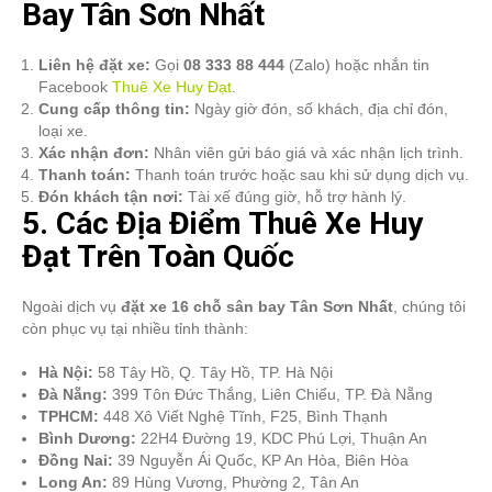
Bay Tân Sơn Nhất
Liên hệ đặt xe:
Gọi
08 333 88 444
(Zalo) hoặc nhắn tin
Facebook
Thuê Xe Huy Đạt
.
Cung cấp thông tin:
Ngày giờ đón, số khách, địa chỉ đón,
loại xe.
Xác nhận đơn:
Nhân viên gửi báo giá và xác nhận lịch trình.
Thanh toán:
Thanh toán trước hoặc sau khi sử dụng dịch vụ.
Đón khách tận nơi:
Tài xế đúng giờ, hỗ trợ hành lý.
5. Các Địa Điểm Thuê Xe Huy
Đạt Trên Toàn Quốc
Ngoài dịch vụ
đặt xe 16 chỗ sân bay Tân Sơn Nhất
, chúng tôi
còn phục vụ tại nhiều tỉnh thành:
Hà Nội:
58 Tây Hồ, Q. Tây Hồ, TP. Hà Nội
Đà Nẵng:
399 Tôn Đức Thắng, Liên Chiểu, TP. Đà Nẵng
TPHCM:
448 Xô Viết Nghệ Tĩnh, F25, Bình Thạnh
Bình Dương:
22H4 Đường 19, KDC Phú Lợi, Thuận An
Đồng Nai:
39 Nguyễn Ái Quốc, KP An Hòa, Biên Hòa
Long An:
89 Hùng Vương, Phường 2, Tân An