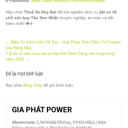
🌐
Facebook:
https://www.facebook.com/thuexehuydat/
Hãy chọn
Thuê Xe Huy Đạt
để trải nghiệm dịch vụ
đặt xe 16
chỗ sân bay Tân Sơn Nhất
chuyên nghiệp, an toàn và tiết
kiệm nhất! 🚐✈️
Post
←
Điều Trị Viêm Gân Cổ Tay – Giải Pháp Toàn Diện Từ Chuyên
Gia Hàng Đầu
navigation
7 lý do có nên mua dự án Đại Kim Định Công mở rộng trong
năm 2025
→
Để lại một bình luận
Bạn phải
đăng nhập
để gửi bình luận.
GIA PHÁT POWER
Showroom:
1./809Giải Phóng, TP.Hà Nội,2./ Kim