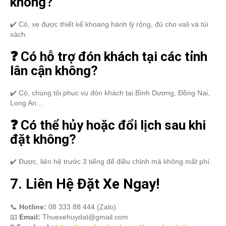
không?
✔️ Có, xe được thiết kế khoang hành lý rộng, đủ cho vali và túi
xách.
❓ Có hỗ trợ đón khách tại các tỉnh
lân cận không?
✔️ Có, chúng tôi phục vụ đón khách tại Bình Dương, Đồng Nai,
Long An…
❓ Có thể hủy hoặc đổi lịch sau khi
đặt không?
✔️ Được, liên hệ trước 3 tiếng để điều chỉnh mà không mất phí.
7. Liên Hệ Đặt Xe Ngay!
📞
Hotline:
08 333 88 444 (Zalo)
📧
Email:
Thuexehuydat@gmail.com