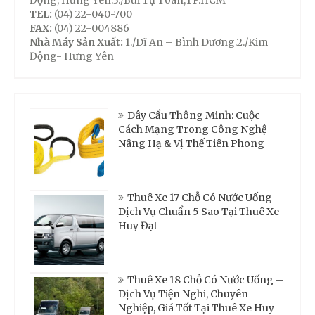
Động, Hưng Yên.3./Bùi Tự Toàn,TP.HCM
TEL:
(04) 22-040-700
FAX:
(04) 22-004886
Nhà Máy Sản Xuất:
1./Dĩ An – Bình Dương.2./Kim
Động- Hưng Yên
Dây Cẩu Thông Minh: Cuộc
Cách Mạng Trong Công Nghệ
Nâng Hạ & Vị Thế Tiên Phong
Thuê Xe 17 Chỗ Có Nước Uống –
Dịch Vụ Chuẩn 5 Sao Tại Thuê Xe
Huy Đạt
Thuê Xe 18 Chỗ Có Nước Uống –
Dịch Vụ Tiện Nghi, Chuyên
Nghiệp, Giá Tốt Tại Thuê Xe Huy