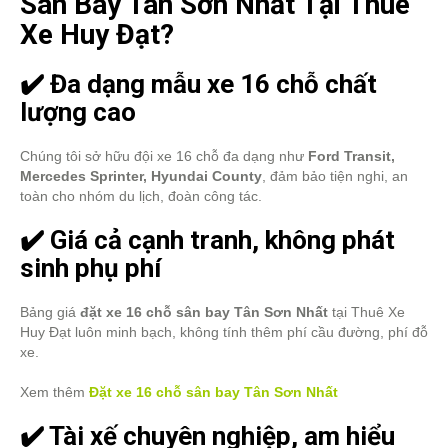
Sân Bay Tân Sơn Nhất Tại Thuê
Xe Huy Đạt?
✔️ Đa dạng mẫu xe 16 chỗ chất
lượng cao
Chúng tôi sở hữu đội xe 16 chỗ đa dạng như
Ford Transit,
Mercedes Sprinter, Hyundai County
, đảm bảo tiện nghi, an
toàn cho nhóm du lịch, đoàn công tác.
✔️ Giá cả cạnh tranh, không phát
sinh phụ phí
Bảng giá
đặt xe 16 chỗ sân bay Tân Sơn Nhất
tại Thuê Xe
Huy Đạt luôn minh bạch, không tính thêm phí cầu đường, phí đỗ
xe.
Xem thêm
Đặt xe 16 chỗ sân bay Tân Sơn Nhất
✔️ Tài xế chuyên nghiệp, am hiểu