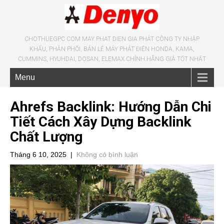
CHOTHUEGPC COM MAY PHAT DIEN GIA PHÁT CÔNG TY NHẬP
KHẨU, PHÂN PHỐI, BÁN LẺ MÁY PHÁT ĐIỆN HONDA, KAMA,
CUMMINS, HYUHDAI, DOSAN, ELEMAX CHÍNH HÃNG GIÁ TỐT NHẤT
Menu
Ahrefs Backlink: Hướng Dẫn Chi
Tiết Cách Xây Dựng Backlink
Chất Lượng
Tháng 6 10, 2025
|
Không có bình luận