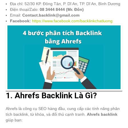
Địa chỉ: 52/30 KP. Đông Tân, P. Dĩ An, TP. Dĩ An, Bình Dương
Điện thoại/Zalo:
08 3444 8444 (Mr. Đôn)
Email:
Contact.backlink@gmail.com
Facebook:
https://www.facebook.com/backlinkchatluong
1. Ahrefs Backlink Là Gì?
Ahrefs là công cụ SEO hàng đầu, cung cấp các tính năng phân
tích backlink, từ khóa, và đối thủ cạnh tranh.
Ahrefs backlink
giúp bạn: