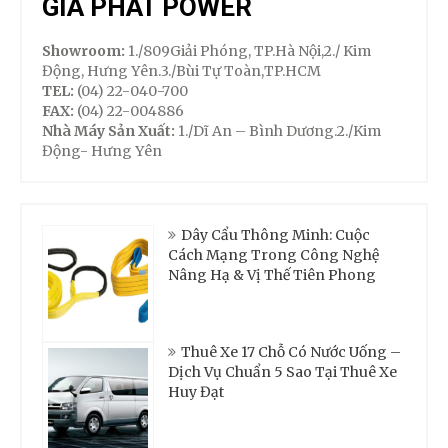
GIA PHÁT POWER
Showroom:
1./809Giải Phóng, TP.Hà Nội,2./ Kim
Động, Hưng Yên.3./Bùi Tự Toàn,TP.HCM
TEL:
(04) 22-040-700
FAX:
(04) 22-004886
Nhà Máy Sản Xuất:
1./Dĩ An – Bình Dương.2./Kim
Động- Hưng Yên
Dây Cẩu Thông Minh: Cuộc
Cách Mạng Trong Công Nghệ
Nâng Hạ & Vị Thế Tiên Phong
Thuê Xe 17 Chỗ Có Nước Uống –
Dịch Vụ Chuẩn 5 Sao Tại Thuê Xe
Huy Đạt