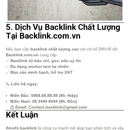
5. Dịch Vụ Backlink Chất Lượng
Tại Backlink.com.vn
Nếu bạn cần
backlink chất lượng cao
với chỉ số DR/UR tốt,
Backlink.com.vn
cung cấp:
✅
Backlink từ báo chí, gov, edu uy tín
✅
Đa dạng anchor text tự nhiên
✅
Báo cáo minh bạch, hỗ trợ 24/7
📞
Liên hệ ngay:
Miền Bắc:
0968.68.88.08 (Mr. Hiệp)
Miền Nam:
08 3444 8444 (Mr. Đôn)
📩
Email:
Contact.backlink@gmail.com
Kết Luận
Ahrefs backlink
là công cụ mạnh mẽ giúp bạn phân tích và xây