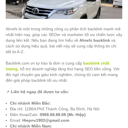
Ahrefs là một trong những công cụ phân tích backlink mạnh mẽ
nhất hiện nay, giúp các SEOer và marketer tối ưu chiến lược xây
dựng liên kết. Nếu bạn đang tìm hiểu về
Ahrefs backlink
và
cách sử dụng hiệu quả, bài viết này sẽ cung cấp thông tin chi
tiết từ A-Z.
Backlink.com.vn tự hào là đơn vị cung cấp
backlink chất
lượng
, hỗ trợ doanh nghiệp tăng thứ hạng SEO bền vững. Với
đội ngũ chuyên gia giàu kinh nghiệm, chúng tôi cam kết mang
đến giải pháp backlink tối ưu nhất.
📌
Liên hệ ngay để được tư vấn:
Chi nhánh Miền Bắc:
Địa chỉ: 11B6A Phố Thành Công, Ba Đình, Hà Nội
Điện thoại/Zalo:
0968.68.88.08 (Mr. Hiệp)
Email:
Hiepnv1902@gmail.com
Chi nhánh Miền Nam: