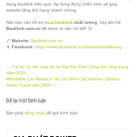
dựng backlink hiệu quả. Áp dụng đúng chiến lược sẽ giúp
website tăng thứ hạng nhanh chóng.
Nếu bạn cần hỗ trợ
mua backlink
chất lượng
, hãy liên hệ
Backlink.com.vn
để được tư vấn chi tiết! 🚀
🔗
Website:
Backlink.com.vn
📱
Facebook:
https://www.facebook.com/backlinkchatluong
Post
←
7 lý do có nên mua dự án Đại Kim Định Công mở rộng trong
năm 2025
navigation
Affordable Car Rental in Ho Chi Minh City Vietnam Options:
Smart Travel with DIDU
→
Để lại một bình luận
Bạn phải
đăng nhập
để gửi bình luận.