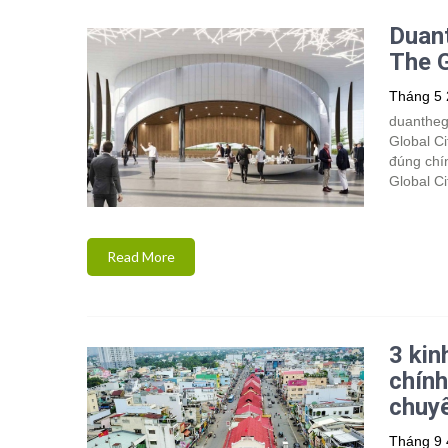
Duant
The G
Tháng 5 
duanthegl
Global Ci
đúng chín
Global Ci
Read More
3 kin
chính
chuy
Tháng 9 