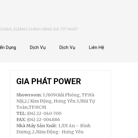
 DOSAN, ELEMAX CHÍNH HÃNG GIÁ TỐT NHẤT
ển Dụng
Dịch Vụ
Dịch Vụ
Liên Hệ
GIA PHÁT POWER
Showroom:
1./809Giải Phóng, TP.Hà
Nội,2./ Kim Động, Hưng Yên.3./Bùi Tự
Toàn,TP.HCM
TEL:
(04) 22-040-700
FAX:
(04) 22-004886
Nhà Máy Sản Xuất:
1./Dĩ An – Bình
Dương.2./Kim Động- Hưng Yên