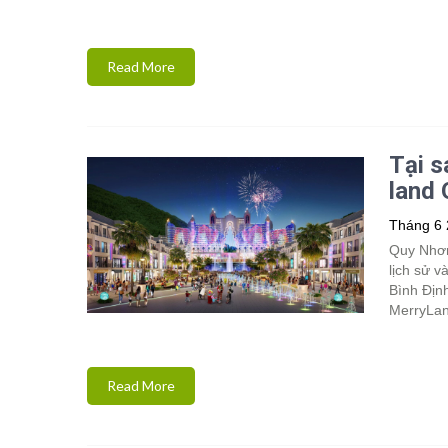
Read More
Tại s
land 
Tháng 6 
Quy Nhơn
lịch sử v
Bình Định
MerryLa
Read More