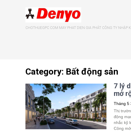
CHOTHUEGPC COM MAY PHAT DIEN GIA PHÁT CÔNG TY NHẬP KH
Category: Bất động sản
7 lý 
mở r
Tháng 5 
Thị trườ
động mạn
nhắc kỹ l
Công mở 