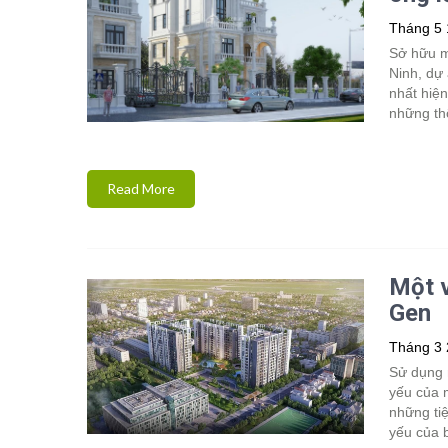
Tháng 5 
Sở hữu m
Ninh, dự 
nhất hiện
những thô
Read More
Một v
Gen
Tháng 3 
Sử dụng 
yếu của 
những ti
yếu của 