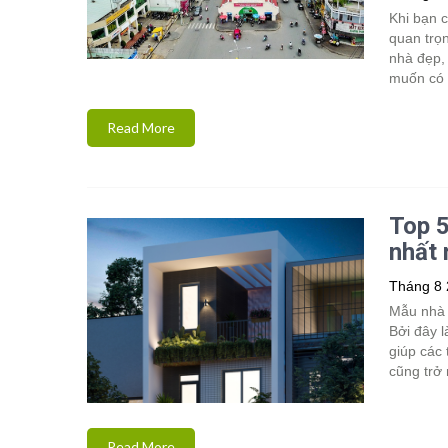
Khi bạn c
quan trọ
nhà đẹp, 
muốn có 
Read More
Top 5
nhất
Tháng 8 
Mẫu nhà p
Bởi đây 
giúp các 
cũng trở
Read More