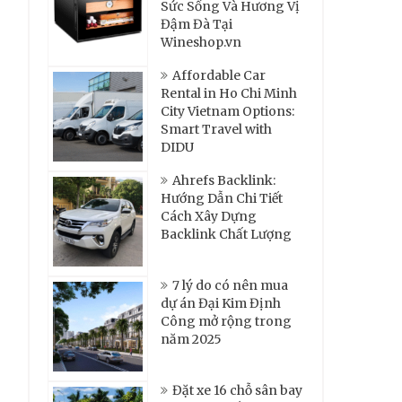
Sức Sống Và Hương Vị
Đậm Đà Tại
Wineshop.vn
Affordable Car
Rental in Ho Chi Minh
City Vietnam Options:
Smart Travel with
DIDU
Ahrefs Backlink:
Hướng Dẫn Chi Tiết
Cách Xây Dựng
Backlink Chất Lượng
7 lý do có nên mua
dự án Đại Kim Định
Công mở rộng trong
năm 2025
Đặt xe 16 chỗ sân bay