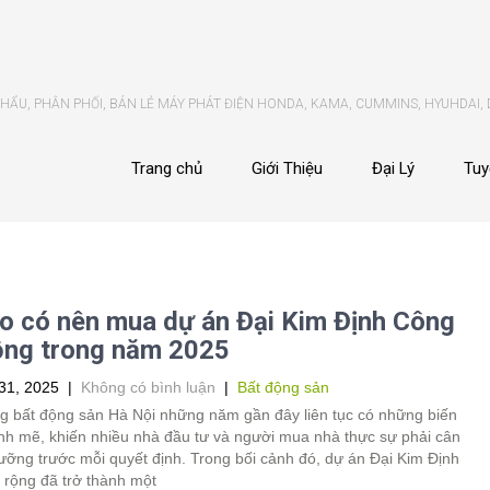
ẨU, PHÂN PHỐI, BÁN LẺ MÁY PHÁT ĐIỆN HONDA, KAMA, CUMMINS, HYUHDAI,
Trang chủ
Giới Thiệu
Đại Lý
Tuy
do có nên mua dự án Đại Kim Định Công
ộng trong năm 2025
31, 2025
|
Không có bình luận
|
Bất động sản
ng bất động sản Hà Nội những năm gần đây liên tục có những biến
h mẽ, khiến nhiều nhà đầu tư và người mua nhà thực sự phải cân
ưỡng trước mỗi quyết định. Trong bối cảnh đó, dự án Đại Kim Định
rộng đã trở thành một