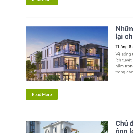
Những
lại c
Tháng 6 
Về sống 
ích tuyệt
nằm trong
trong các
Read More
Chủ đ
ông l