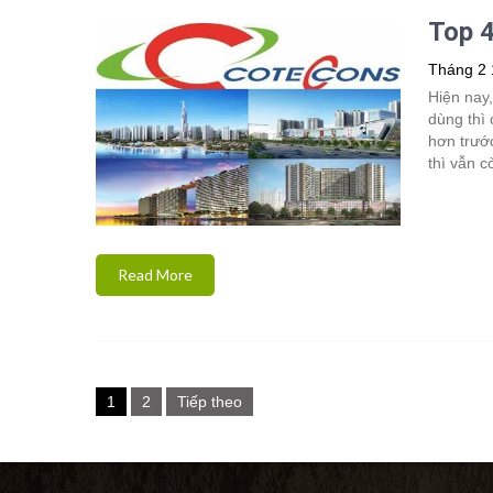
Top 4
Tháng 2 
Hiện nay,
dùng thì 
hơn trướ
thì vẫn c
Read More
Phân
1
2
Tiếp theo
trang
bài
viết