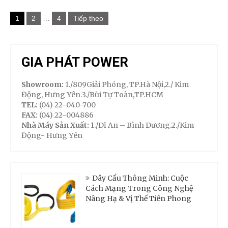
Phân
1
2
…
4
Tiếp theo
trang
bài
viết
GIA PHÁT POWER
Showroom:
1./809Giải Phóng, TP.Hà Nội,2./ Kim
Động, Hưng Yên.3./Bùi Tự Toàn,TP.HCM
TEL:
(04) 22-040-700
FAX:
(04) 22-004886
Nhà Máy Sản Xuất:
1./Dĩ An – Bình Dương.2./Kim
Động- Hưng Yên
Dây Cẩu Thông Minh: Cuộc
Cách Mạng Trong Công Nghệ
Nâng Hạ & Vị Thế Tiên Phong