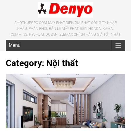
CHOTHUEGPC COM MAY PHAT DIEN GIA PHÁT CÔNG TY NHẬP
KHẨU, PHÂN PHỐI, BÁN LẺ MÁY PHÁT ĐIỆN HONDA, KAMA,
CUMMINS, HYUHDAI, DOSAN, ELEMAX CHÍNH HÃNG GIÁ TỐT NHẤT
Menu
Category: Nội thất