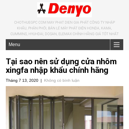
CHOTHUEGPC COM MAY PHAT DIEN GIA PHÁT CÔNG TY NHẬP
KHẨU, PHÂN PHỐI, BÁN LẺ MÁY PHÁT ĐIỆN HONDA, KAMA,
CUMMINS, HYUHDAI, DOSAN, ELEMAX CHÍNH HÃNG GIÁ TỐT NHẤT
Menu
Tại sao nên sử dụng cửa nhôm
xingfa nhập khẩu chính hãng
Tháng 7 13, 2020
|
Không có bình luận