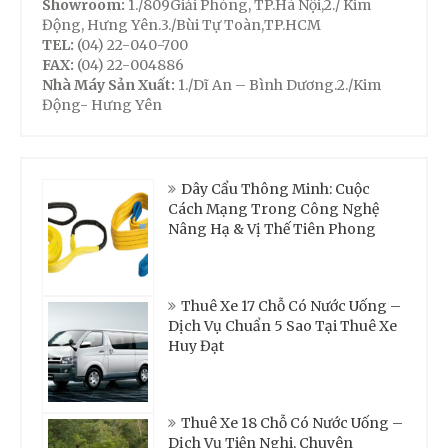
Showroom:
1./809Giải Phóng, TP.Hà Nội,2./ Kim
Động, Hưng Yên.3./Bùi Tự Toàn,TP.HCM
TEL:
(04) 22-040-700
FAX:
(04) 22-004886
Nhà Máy Sản Xuất:
1./Dĩ An – Bình Dương.2./Kim
Động- Hưng Yên
Dây Cẩu Thông Minh: Cuộc
Cách Mạng Trong Công Nghệ
Nâng Hạ & Vị Thế Tiên Phong
Thuê Xe 17 Chỗ Có Nước Uống –
Dịch Vụ Chuẩn 5 Sao Tại Thuê Xe
Huy Đạt
Thuê Xe 18 Chỗ Có Nước Uống –
Dịch Vụ Tiện Nghi, Chuyên