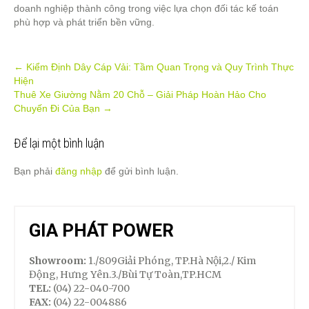
doanh nghiệp thành công trong việc lựa chọn đối tác kế toán
phù hợp và phát triển bền vững.
Post
←
Kiểm Định Dây Cáp Vải: Tầm Quan Trọng và Quy Trình Thực
Hiện
navigation
Thuê Xe Giường Nằm 20 Chỗ – Giải Pháp Hoàn Hảo Cho
Chuyến Đi Của Bạn
→
Để lại một bình luận
Bạn phải
đăng nhập
để gửi bình luận.
GIA PHÁT POWER
Showroom:
1./809Giải Phóng, TP.Hà Nội,2./ Kim
Động, Hưng Yên.3./Bùi Tự Toàn,TP.HCM
TEL:
(04) 22-040-700
FAX:
(04) 22-004886