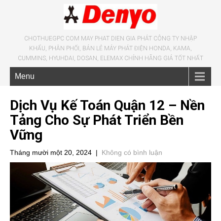
CHOTHUEGPC COM MAY PHAT DIEN GIA PHÁT CÔNG TY NHẬP
KHẨU, PHÂN PHỐI, BÁN LẺ MÁY PHÁT ĐIỆN HONDA, KAMA,
CUMMINS, HYUHDAI, DOSAN, ELEMAX CHÍNH HÃNG GIÁ TỐT NHẤT
Menu
Dịch Vụ Kế Toán Quận 12 – Nền
Tảng Cho Sự Phát Triển Bền
Vững
Tháng mười một 20, 2024
|
Không có bình luận