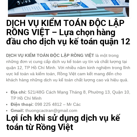
DỊCH VỤ KIỂM TOÁN ĐỘC LẬP
RỒNG VIỆT – Lựa chọn hàng
đầu cho dịch vụ kế toán quận 12
DỊCH VỤ KIỂM TOÁN ĐỘC LẬP RỒNG VIỆT
là một trong
những đơn vị cung cấp dịch vụ kế toán uy tín và chất lượng tại
quận 12, TP Hồ Chí Minh. Với nhiều năm kinh nghiệm trong lĩnh
vực kế toán và kiểm toán, Rồng Việt cam kết mang đến cho
khách hàng những dịch vụ kế toán chất lượng cao và hiệu quả.
Địa chỉ:
521/48G Cách Mạng Tháng 8, Phường 13, Quận 10,
TP Hồ Chí Minh
Điện thoại:
098 225 4812 – Mr Các
Gmail:
thuongcactran@gmail.com
Lợi ích khi sử dụng dịch vụ kế
toán từ Rồng Việt