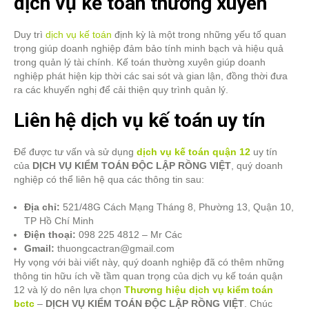
dịch vụ kế toán thường xuyên
Duy trì
dịch vụ kế toán
định kỳ là một trong những yếu tố quan
trọng giúp doanh nghiệp đảm bảo tính minh bạch và hiệu quả
trong quản lý tài chính. Kế toán thường xuyên giúp doanh
nghiệp phát hiện kịp thời các sai sót và gian lận, đồng thời đưa
ra các khuyến nghị để cải thiện quy trình quản lý.
Liên hệ dịch vụ kế toán uy tín
Để được tư vấn và sử dụng
dịch vụ kế toán quận 12
uy tín
của
DỊCH VỤ KIỂM TOÁN ĐỘC LẬP RỒNG VIỆT
, quý doanh
nghiệp có thể liên hệ qua các thông tin sau:
Địa chỉ:
521/48G Cách Mạng Tháng 8, Phường 13, Quận 10,
TP Hồ Chí Minh
Điện thoại:
098 225 4812 – Mr Các
Gmail:
thuongcactran@gmail.com
Hy vọng với bài viết này, quý doanh nghiệp đã có thêm những
thông tin hữu ích về tầm quan trọng của dịch vụ kế toán quận
12 và lý do nên lựa chọn
Thương hiệu dịch vụ kiểm toán
bctc
–
DỊCH VỤ KIỂM TOÁN ĐỘC LẬP RỒNG VIỆT
. Chúc