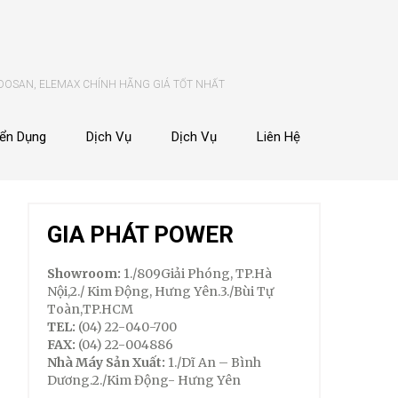
 DOSAN, ELEMAX CHÍNH HÃNG GIÁ TỐT NHẤT
ển Dụng
Dịch Vụ
Dịch Vụ
Liên Hệ
GIA PHÁT POWER
Showroom:
1./809Giải Phóng, TP.Hà
Nội,2./ Kim Động, Hưng Yên.3./Bùi Tự
Toàn,TP.HCM
TEL:
(04) 22-040-700
FAX:
(04) 22-004886
Nhà Máy Sản Xuất:
1./Dĩ An – Bình
Dương.2./Kim Động- Hưng Yên