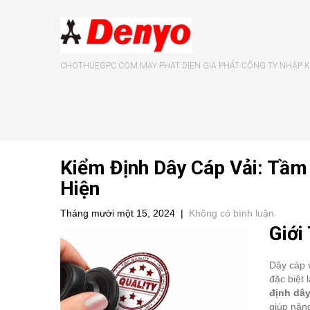
CHOTHUEGPC COM MAY PHAT DIEN GIA PHÁT CÔNG TY NHẬP KH
Kiểm Định Dây Cáp Vải: Tầm
Hiện
Tháng mười một 15, 2024
|
Không có bình luận
Giới
Dây cáp v
đặc biệt 
định dây
giúp nâng