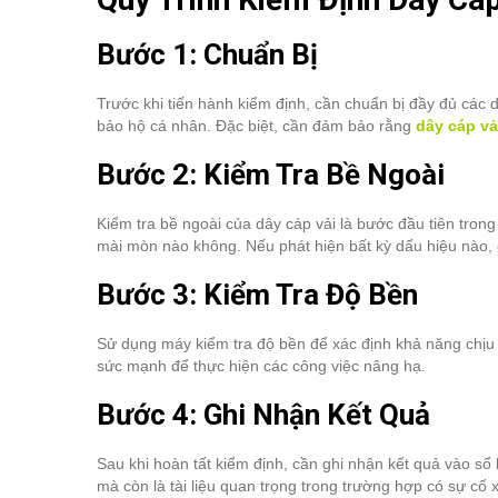
Bước 1: Chuẩn Bị
Trước khi tiến hành kiểm định, cần chuẩn bị đầy đủ các d
bảo hộ cá nhân. Đặc biệt, cần đảm bảo rằng
dây cáp vả
Bước 2: Kiểm Tra Bề Ngoài
Kiểm tra bề ngoài của dây cáp vải là bước đầu tiên trong
mài mòn nào không. Nếu phát hiện bất kỳ dấu hiệu nào, c
Bước 3: Kiểm Tra Độ Bền
Sử dụng máy kiểm tra độ bền để xác định khả năng chịu 
sức mạnh để thực hiện các công việc nâng hạ.
Bước 4: Ghi Nhận Kết Quả
Sau khi hoàn tất kiểm định, cần ghi nhận kết quả vào sổ 
mà còn là tài liệu quan trọng trong trường hợp có sự cố x