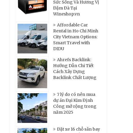
Sức Sống Và Hương Vị
Đậm Đà Tại
Wineshop.vn
Affordable Car
Rental in Ho Chi Minh
City Vietnam Options:
Smart Travel with
DIDU
Ahrefs Backlink:
Hướng Dẫn Chi Tiết
Cách Xây Dựng
Backlink Chất Lượng
7 lý do có nên mua
dự án Đại Kim Định
Công mở rộng trong
năm 2025
Đặt xe 16 chỗ sân bay