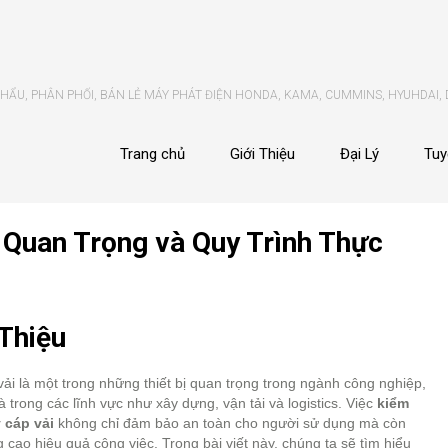
ẨU, PHÂN PHỐI, BÁN LẺ MÁY PHÁT ĐIỆN HONDA, KAMA, CUMMINS, HYUHDAI,
Trang chủ
Giới Thiệu
Đại Lý
Tuy
 Quan Trọng và Quy Trình Thực
 Thiệu
ải là một trong những thiết bị quan trọng trong ngành công nghiệp,
là trong các lĩnh vực như xây dựng, vận tải và logistics. Việc
kiểm
 cáp vải
không chỉ đảm bảo an toàn cho người sử dụng mà còn
 cao hiệu quả công việc. Trong bài viết này, chúng ta sẽ tìm hiểu