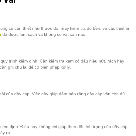
ụng cụ cần thiết như thước đo, máy kiểm tra độ bền, và các thiết bị
i
đã được làm sạch và không có vật cản nào.
 quy trình kiểm định. Cần kiểm tra xem có dấu hiệu nứt, rách hay
ần ghi chú lại để có biện pháp xử lý.
tải của dây cáp. Việc này giúp đảm bảo rằng dây cáp vẫn còn đủ
kiểm định. Điều này không chỉ giúp theo dõi tình trạng của dây cáp
ảy ra.