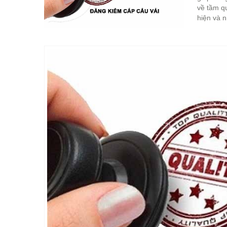
về tầm q
hiện và n