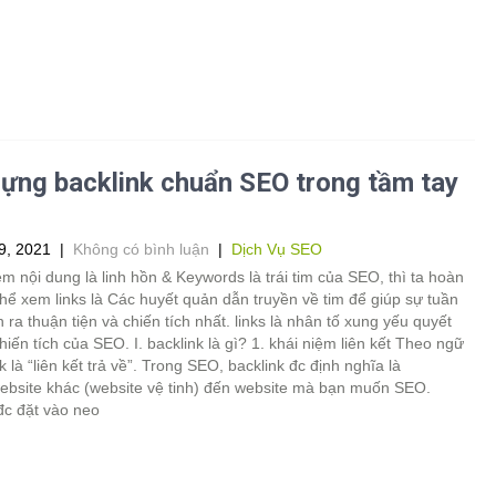
ựng backlink chuẩn SEO trong tầm tay
9, 2021
|
Không có bình luận
|
Dịch Vụ SEO
m nội dung là linh hồn & Keywords là trái tim của SEO, thì ta hoàn
hể xem links là Các huyết quản dẫn truyền về tim để giúp sự tuần
 ra thuận tiện và chiến tích nhất. links là nhân tố xung yếu quyết
hiến tích của SEO. I. backlink là gì? 1. khái niệm liên kết Theo ngữ
nk là “liên kết trả về”. Trong SEO, backlink đc định nghĩa là
website khác (website vệ tinh) đến website mà bạn muốn SEO.
đc đặt vào neo