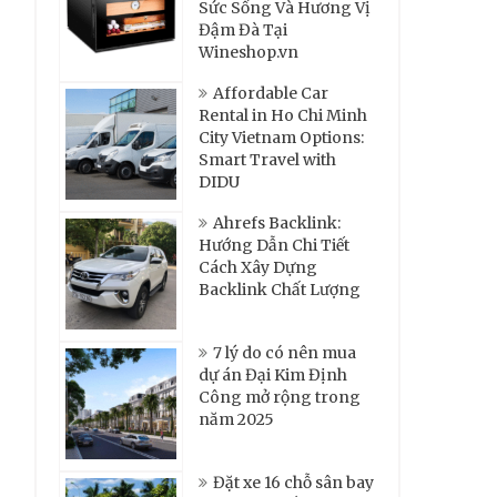
Sức Sống Và Hương Vị
Đậm Đà Tại
Wineshop.vn
Affordable Car
Rental in Ho Chi Minh
City Vietnam Options:
Smart Travel with
DIDU
Ahrefs Backlink:
Hướng Dẫn Chi Tiết
Cách Xây Dựng
Backlink Chất Lượng
7 lý do có nên mua
dự án Đại Kim Định
Công mở rộng trong
năm 2025
Đặt xe 16 chỗ sân bay