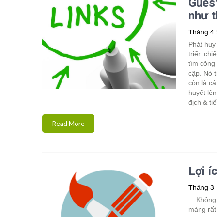
Guest
như t
Tháng 4 
Phát huy 
triển chi
tìm công 
cập. Nó 
còn là c
huyết lên
địch & ti
Read More
Lợi í
Tháng 3 
Không ph
mảng rất 