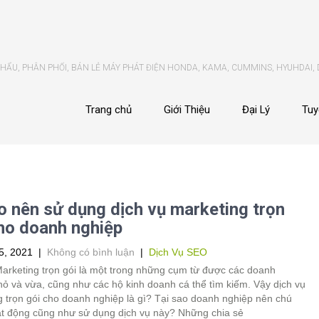
ẨU, PHÂN PHỐI, BÁN LẺ MÁY PHÁT ĐIỆN HONDA, KAMA, CUMMINS, HYUHDAI,
Trang chủ
Giới Thiệu
Đại Lý
Tuy
o nên sử dụng dịch vụ marketing trọn
ho doanh nghiệp
5, 2021
|
Không có bình luận
|
Dịch Vụ SEO
Marketing trọn gói là một trong những cụm từ được các doanh
ỏ và vừa, cũng như các hộ kinh doanh cá thể tìm kiếm. Vậy dịch vụ
 trọn gói cho doanh nghiệp là gì? Tại sao doanh nghiệp nên chú
ạt động cũng như sử dụng dịch vụ này? Những chia sẻ