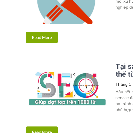
mọi xu hư
nghiệp đ
Read More
Tại s
thể t
Tháng 1 
Hầu hết 
service đ
họ tránh
phù hợp 
Read More