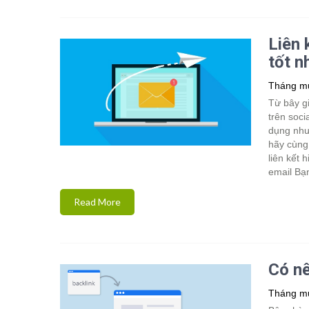
Liên 
tốt n
Tháng mư
Từ bây g
trên soci
dụng nhưn
hãy cùng 
liên kết 
email Bạ
Read More
Có nê
Tháng mư