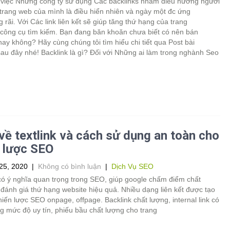
 việc Những công ty sử dụng Các backlinks nhằm điều hướng người
trang web của mình là điều hiển nhiên và ngày một đc ứng
 rãi. Với Các link liên kết sẽ giúp tăng thứ hạng của trang
 công cụ tìm kiếm. Bạn đang băn khoăn chưa biết có nên bán
hay không? Hãy cùng chúng tôi tìm hiểu chi tiết qua Post bài
 sau đây nhé! Backlink là gì? Đối với Những ai làm trong nghành Seo
về textlink và cách sử dụng an toàn cho
 lược SEO
25, 2020
|
Không có bình luận
|
Dịch Vụ SEO
 có ý nghĩa quan trọng trong SEO, giúp google chấm điểm chất
đánh giá thứ hạng website hiệu quả. Nhiều dạng liên kết được tạo
hiến lược SEO onpage, offpage. Backlink chất lượng, internal link có
ăng mức độ uy tín, phiếu bầu chất lượng cho trang