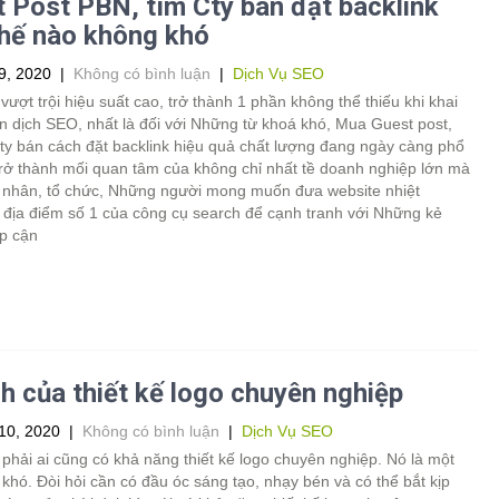
 Post PBN, tìm Cty bán đặt backlink
hế nào không khó
9, 2020
|
Không có bình luận
|
Dịch Vụ SEO
vượt trội hiệu suất cao, trở thành 1 phần không thể thiếu khi khai
ến dịch SEO, nhất là đối với Những từ khoá khó, Mua Guest post,
ty bán cách đặt backlink hiệu quả chất lượng đang ngày càng phổ
trở thành mối quan tâm của không chỉ nhất tề doanh nghiệp lớn mà
á nhân, tổ chức, Những người mong muốn đưa website nhiệt
 địa điểm số 1 của công cụ search để cạnh tranh với Những kẻ
ếp cận
ch của thiết kế logo chuyên nghiệp
10, 2020
|
Không có bình luận
|
Dịch Vụ SEO
ải ai cũng có khả năng thiết kế logo chuyên nghiệp. Nó là một
khó. Đòi hỏi cần có đầu óc sáng tạo, nhạy bén và có thể bắt kịp