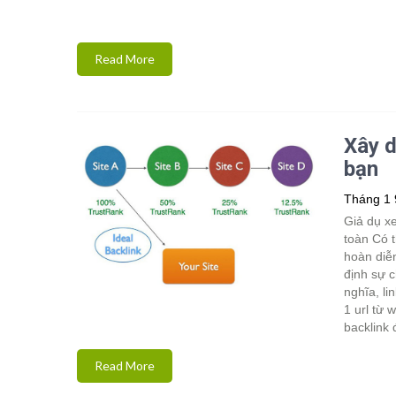
Read More
Xây d
bạn
Tháng 1 
Giả dụ xe
toàn Có t
hoàn diễn
định sự c
nghĩa, li
1 url từ 
backlink 
Read More