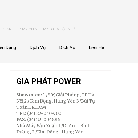
 DOSAN, ELEMAX CHÍNH HÃNG GIÁ TỐT NHẤT
ển Dụng
Dịch Vụ
Dịch Vụ
Liên Hệ
GIA PHÁT POWER
Showroom:
1./809Giải Phóng, TP.Hà
Nội,2./ Kim Động, Hưng Yên.3./Bùi Tự
Toàn,TP.HCM
TEL:
(04) 22-040-700
FAX:
(04) 22-004886
Nhà Máy Sản Xuất:
1./Dĩ An – Bình
Dương.2./Kim Động- Hưng Yên