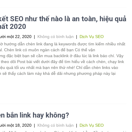
kết SEO như thế nào là an toàn, hiệu quả
hất 2020
ời một 22, 2020
|
Không có bình luận
|
Dịch Vụ SEO
iờ hướng dẫn chèn link đang là keywords được tìm kiếm nhiều nhất
al. Chèn link có muôn ngàn cách để bạn Có thể vận
g đặc biệt bạn sẽ cần mua backlink ở đâu lúc là link báo chí. Vậy
theo dõi Post bài viết dưới đây để tìm hiểu về cách chèn, chạy link
hiệu quả tối ưu nhất mà bạn nên thử nhé! Chỉ dẫn chèn links vào
n sẽ thấy cách làm này khá dễ dãi nhưng phương pháp này lại
n bắn link hay không?
ời một 18, 2020
|
Không có bình luận
|
Dịch Vụ SEO