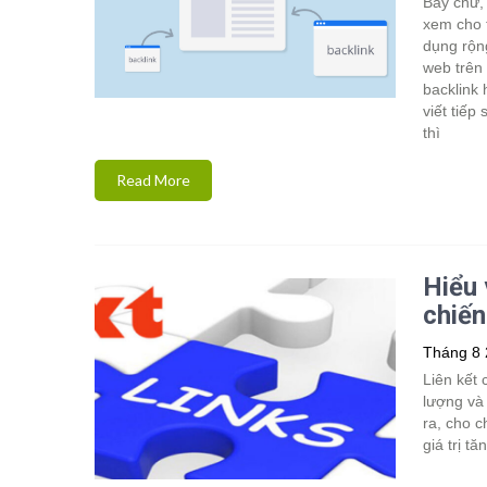
Bây chừ,
xem cho 
dụng rộng
web trên
backlink 
viết tiếp
thì
Read More
Hiểu 
chiến
Tháng 8 
Liên kết
lượng và 
ra, cho c
giá trị t