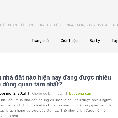
ẨU, PHÂN PHỐI, BÁN LẺ MÁY PHÁT ĐIỆN HONDA, KAMA, CUMMINS, HYUHDAI,
Trang chủ
Giới Thiệu
Đại Lý
Tuy
 nhà đất nào hiện nay đang được nhiều
 dùng quan tâm nhất?
ời một 2, 2019
|
Không có bình luận
|
Bất động sản
, nhu cầu mua nhà đất, chung cư luôn là nhu cầu được nhiều người
 ưu tiên số 1. Họ cho biết sở hữu cho mình một không gian riêng là
các khách hàng ao ước bấy lâu nay. Thế nhưng khi được hỏi nên
ay mua nhà