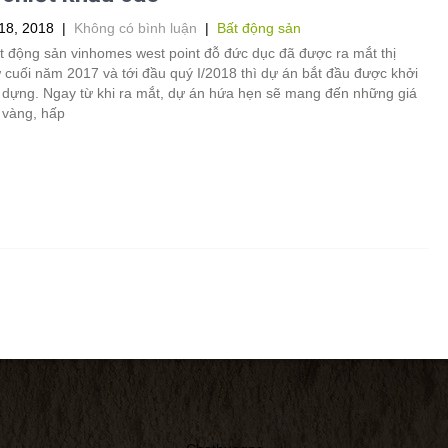
18, 2018
|
Không có bình luận
|
Bất động sản
t động sản vinhomes west point đỗ đức dục đã được ra mắt thị
 cuối năm 2017 và tới đầu quý I/2018 thì dự án bắt đầu được khởi
 dựng. Ngay từ khi ra mắt, dự án hứa hẹn sẽ mang đến những giá
ư vàng, hấp