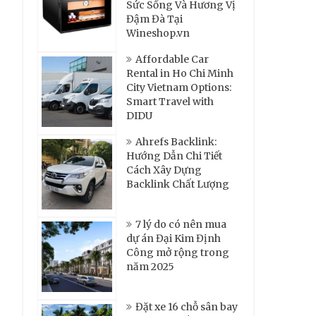
Sức Sống Và Hương Vị
Đậm Đà Tại
Wineshop.vn
Affordable Car
Rental in Ho Chi Minh
City Vietnam Options:
Smart Travel with
DIDU
Ahrefs Backlink:
Hướng Dẫn Chi Tiết
Cách Xây Dựng
Backlink Chất Lượng
7 lý do có nên mua
dự án Đại Kim Định
Công mở rộng trong
năm 2025
Đặt xe 16 chỗ sân bay