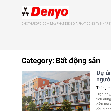
CHOTHUEGPC COM MAY PHAT DIEN GIA PHÁT CÔNG TY NHẬP KH
Category: Bất động sản
Dự án
người
Tháng mư
Hiện nay
tiêu dùng
điều mà 
đầu tư h