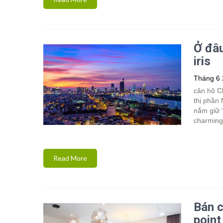
Ở đâu
iris
Tháng 6 
căn hộ C
thị phần
nắm giữ “
charmingt
Read More
Bán c
point