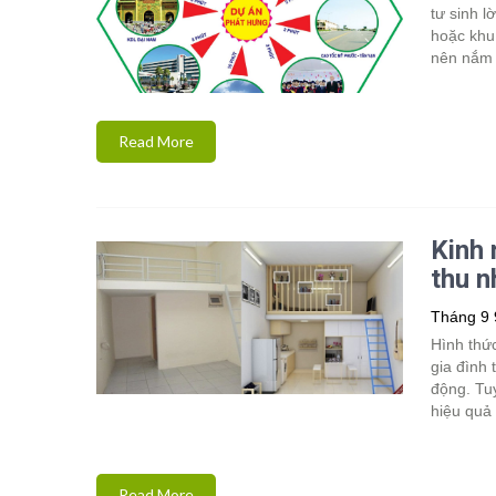
tư sinh l
hoặc khu
nên nắm 
Read More
Kinh 
thu n
Tháng 9 
Hình thức
gia đình 
động. Tuy
hiệu quả
Read More