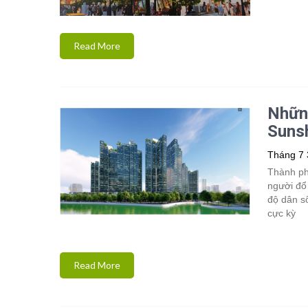
Read More
Những
Sunsh
Tháng 7 
Thành phố
người đổ
độ dân số
cực kỳ
Read More