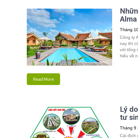
Những
Alma
Tháng 10
Công ty 
nay thì c
với tổng 
hiểu về 
Read More
Lý do
tư si
Tháng 9 
Cái đích