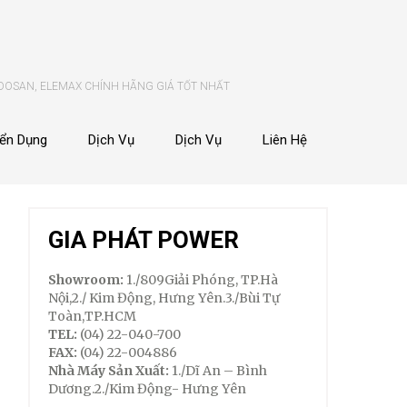
 DOSAN, ELEMAX CHÍNH HÃNG GIÁ TỐT NHẤT
ển Dụng
Dịch Vụ
Dịch Vụ
Liên Hệ
GIA PHÁT POWER
Showroom:
1./809Giải Phóng, TP.Hà
Nội,2./ Kim Động, Hưng Yên.3./Bùi Tự
Toàn,TP.HCM
TEL:
(04) 22-040-700
FAX:
(04) 22-004886
Nhà Máy Sản Xuất:
1./Dĩ An – Bình
Dương.2./Kim Động- Hưng Yên