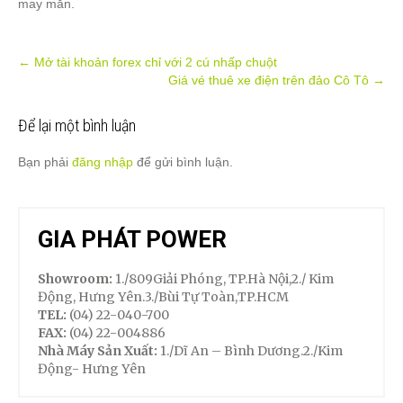
may mắn.
Post
←
Mở tài khoản forex chỉ với 2 cú nhấp chuột
Giá vé thuê xe điện trên đảo Cô Tô
→
navigation
Để lại một bình luận
Bạn phải
đăng nhập
để gửi bình luận.
GIA PHÁT POWER
Showroom:
1./809Giải Phóng, TP.Hà Nội,2./ Kim
Động, Hưng Yên.3./Bùi Tự Toàn,TP.HCM
TEL:
(04) 22-040-700
FAX:
(04) 22-004886
Nhà Máy Sản Xuất:
1./Dĩ An – Bình Dương.2./Kim
Động- Hưng Yên