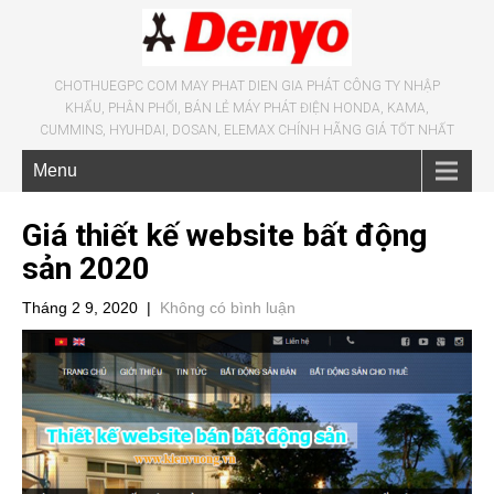
CHOTHUEGPC COM MAY PHAT DIEN GIA PHÁT CÔNG TY NHẬP
KHẨU, PHÂN PHỐI, BÁN LẺ MÁY PHÁT ĐIỆN HONDA, KAMA,
CUMMINS, HYUHDAI, DOSAN, ELEMAX CHÍNH HÃNG GIÁ TỐT NHẤT
Menu
Giá thiết kế website bất động
sản 2020
Tháng 2 9, 2020
|
Không có bình luận