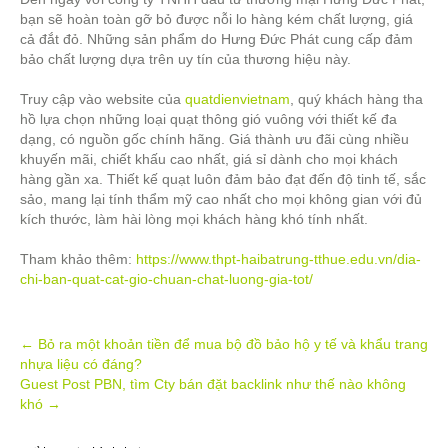
bạn sẽ hoàn toàn gỡ bỏ được nỗi lo hàng kém chất lượng, giá
cả đắt đỏ. Những sản phẩm do Hưng Đức Phát cung cấp đảm
bảo chất lượng dựa trên uy tín của thương hiệu này.
Truy cập vào website của
quatdienvietnam
, quý khách hàng tha
hồ lựa chọn những loại quạt thông gió vuông với thiết kế đa
dạng, có nguồn gốc chính hãng. Giá thành ưu đãi cùng nhiều
khuyến mãi, chiết khấu cao nhất, giá sỉ dành cho mọi khách
hàng gần xa. Thiết kế quạt luôn đảm bảo đạt đến độ tinh tế, sắc
sảo, mang lại tính thẩm mỹ cao nhất cho mọi không gian với đủ
kích thước, làm hài lòng mọi khách hàng khó tính nhất.
Tham khảo thêm:
https://www.thpt-haibatrung-tthue.edu.vn/dia-
chi-ban-quat-cat-gio-chuan-chat-luong-gia-tot/
Post
←
Bỏ ra một khoản tiền để mua bộ đồ bảo hộ y tế và khẩu trang
nhựa liệu có đáng?
navigation
Guest Post PBN, tìm Cty bán đặt backlink như thế nào không
khó
→