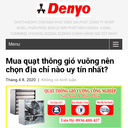
CHOTHUEGPC COM MAY PHAT DIEN GIA PHÁT CÔNG TY NHẬP
KHẨU, PHÂN PHỐI, BÁN LẺ MÁY PHÁT ĐIỆN HONDA, KAMA,
CUMMINS, HYUHDAI, DOSAN, ELEMAX CHÍNH HÃNG GIÁ TỐT NHẤT
Menu
Mua quạt thông gió vuông nên
chọn địa chỉ nào uy tín nhất?
Tháng 4 8, 2020
|
Không có bình luận