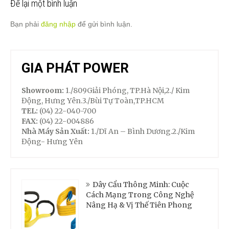
Để lại một bình luận
Bạn phải
đăng nhập
để gửi bình luận.
GIA PHÁT POWER
Showroom:
1./809Giải Phóng, TP.Hà Nội,2./ Kim
Động, Hưng Yên.3./Bùi Tự Toàn,TP.HCM
TEL:
(04) 22-040-700
FAX:
(04) 22-004886
Nhà Máy Sản Xuất:
1./Dĩ An – Bình Dương.2./Kim
Động- Hưng Yên
Dây Cẩu Thông Minh: Cuộc
Cách Mạng Trong Công Nghệ
Nâng Hạ & Vị Thế Tiên Phong