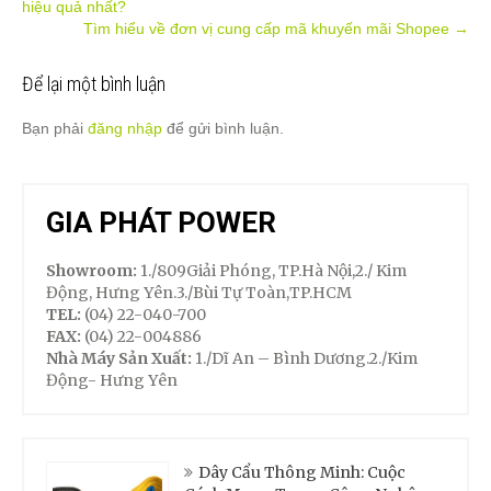
hiệu quả nhất?
navigation
Tìm hiểu về đơn vị cung cấp mã khuyến mãi Shopee
→
Để lại một bình luận
Bạn phải
đăng nhập
để gửi bình luận.
GIA PHÁT POWER
Showroom:
1./809Giải Phóng, TP.Hà Nội,2./ Kim
Động, Hưng Yên.3./Bùi Tự Toàn,TP.HCM
TEL:
(04) 22-040-700
FAX:
(04) 22-004886
Nhà Máy Sản Xuất:
1./Dĩ An – Bình Dương.2./Kim
Động- Hưng Yên
Dây Cẩu Thông Minh: Cuộc