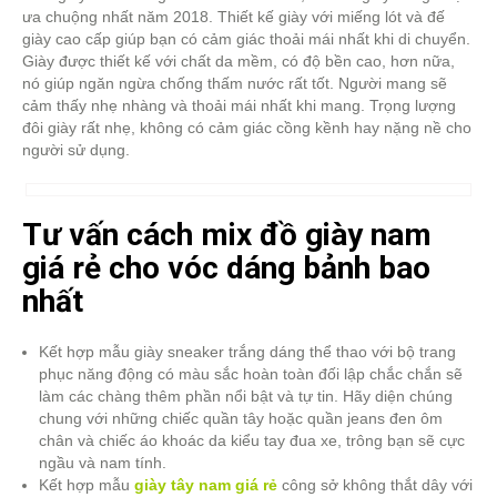
ưa chuộng nhất năm 2018. Thiết kế giày với miếng lót và đế
giày cao cấp giúp bạn có cảm giác thoải mái nhất khi di chuyển.
Giày được thiết kế với chất da mềm, có độ bền cao, hơn nữa,
nó giúp ngăn ngừa chống thấm nước rất tốt. Người mang sẽ
cảm thấy nhẹ nhàng và thoải mái nhất khi mang. Trọng lượng
đôi giày rất nhẹ, không có cảm giác cồng kềnh hay nặng nề cho
người sử dụng.
Tư vấn cách mix đồ giày nam
giá rẻ cho vóc dáng bảnh bao
nhất
Kết hợp mẫu giày sneaker trắng dáng thể thao với bộ trang
phục năng động có màu sắc hoàn toàn đối lập chắc chắn sẽ
làm các chàng thêm phần nổi bật và tự tin. Hãy diện chúng
chung với những chiếc quần tây hoặc quần jeans đen ôm
chân và chiếc áo khoác da kiểu tay đua xe, trông bạn sẽ cực
ngầu và nam tính.
Kết hợp mẫu
giày tây nam giá rẻ
công sở không thắt dây với