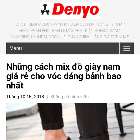
CHOTHUEGPC COM MAY PHAT DIEN GIA PHÁT CÔNG TY NHẬP
KHẨU, PHÂN PHỐI, BÁN LẺ MÁY PHÁT ĐIỆN HONDA, KAMA,
CUMMINS, HYUHDAI, DOSAN, ELEMAX CHÍNH HÃNG GIÁ TỐT NHẤT
Menu
Những cách mix đồ giày nam
giá rẻ cho vóc dáng bảnh bao
nhất
Tháng 10 15, 2018
|
Không có bình luận