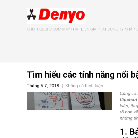
CHOTHUEGPC COM MAY PHAT DIEN GIA PHÁT CÔNG TY NHẬP KH
Tìm hiểu các tính năng nổi b
Tháng 5 7, 2018
|
Không có bình luận
Cũng có 
flipchart
luận, thu
rõ hơn về
những tín
1. B