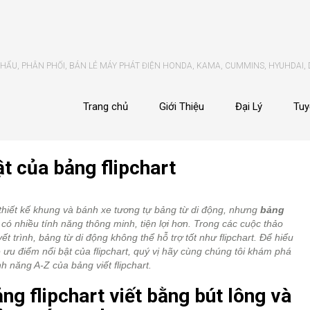
ẨU, PHÂN PHỐI, BÁN LẺ MÁY PHÁT ĐIỆN HONDA, KAMA, CUMMINS, HYUHDAI,
Trang chủ
Giới Thiệu
Đại Lý
Tuy
ật của bảng flipchart
thiết kế khung và bánh xe tương tự bảng từ di động, nhưng
bảng
có nhiều tính năng thông minh, tiện lợi hơn. Trong các cuộc thảo
yết trình, bảng từ di động không thể hỗ trợ tốt như flipchart. Để hiểu
 ưu điểm nổi bật của flipchart, quý vị hãy cùng chúng tôi khám phá
h năng A-Z của bảng viết flipchart.
ảng flipchart viết bằng bút lông và