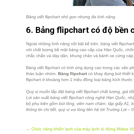
Bảng viết flipchart nhỏ gọn nhưng đa tính năng
6. Bảng flipchart có độ bền 
Ngoài những tính năng nổi bật kể trên, bảng viết flipcha
với chất lượng bề mặt bảng cao cấp của Hàn Quốc, chố
chắc chắn và dày dặn, khung chân và bánh xe cứng cáp
Bảng viết flipchart có tính ứng dụng cao trong các văn 
thảo luận nhóm.
Bảng flipchart
có khay đựng bút thiết k
flipchart ở khoảng hơn 1 triệu đồng loại bảng kích thướ
Quý vị muốn lắp đặt bảng viết flipchart chất lượng, giá t
Lợi sản xuất bảng viết flipchart công nghệ Hàn Quốc, 
bộ phụ kiện gồm bút lông, viên nam châm, tập giấy A1, bô
thông tin chi tiết, quý vị vui lòng liên hệ tới Trường Lợi –
Post
←
Chức năng khiến lạnh của máy lạnh tủ đứng Midea Với