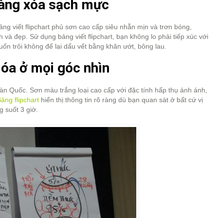
àng xóa sạch mực
ng viết flipchart phủ sơn cao cấp siêu nhẵn mịn và trơn bóng,
 và đẹp. Sử dụng bảng viết flipchart, bạn không lo phải tiếp xúc với
uốn trôi không để lại dấu vết bằng khăn ướt, bông lau.
 lóa ở mọi góc nhìn
Hàn Quốc. Sơn màu trắng loại cao cấp với đặc tính hấp thụ ánh ánh,
ảng flipchart
hiển thị thông tin rõ ràng dù bạn quan sát ở bất cứ vị
g suốt 3 giờ.