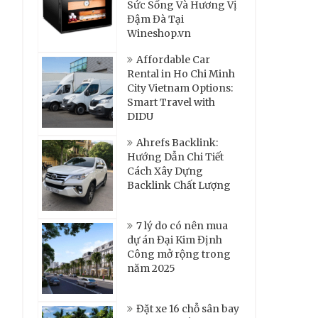
Sức Sống Và Hương Vị
Đậm Đà Tại
Wineshop.vn
Affordable Car
Rental in Ho Chi Minh
City Vietnam Options:
Smart Travel with
DIDU
Ahrefs Backlink:
Hướng Dẫn Chi Tiết
Cách Xây Dựng
Backlink Chất Lượng
7 lý do có nên mua
dự án Đại Kim Định
Công mở rộng trong
năm 2025
Đặt xe 16 chỗ sân bay