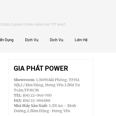
 DOSAN, ELEMAX CHÍNH HÃNG GIÁ TỐT NHẤT
ển Dụng
Dịch Vụ
Dịch Vụ
Liên Hệ
GIA PHÁT POWER
Showroom:
1./809Giải Phóng, TP.Hà
Nội,2./ Kim Động, Hưng Yên.3./Bùi Tự
Toàn,TP.HCM
TEL:
(04) 22-040-700
FAX:
(04) 22-004886
Nhà Máy Sản Xuất:
1./Dĩ An – Bình
Dương.2./Kim Động- Hưng Yên