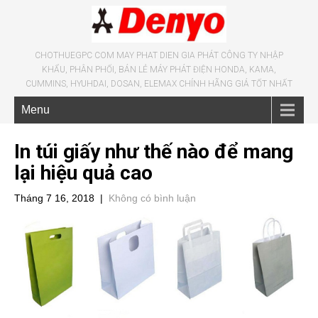
CHOTHUEGPC COM MAY PHAT DIEN GIA PHÁT CÔNG TY NHẬP
KHẨU, PHÂN PHỐI, BÁN LẺ MÁY PHÁT ĐIỆN HONDA, KAMA,
CUMMINS, HYUHDAI, DOSAN, ELEMAX CHÍNH HÃNG GIÁ TỐT NHẤT
Menu
In túi giấy như thế nào để mang
lại hiệu quả cao
Tháng 7 16, 2018
|
Không có bình luận