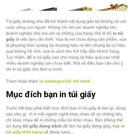
Túi giấy dường như đã trở thành vật dụng gắn bó không rời với
cuộc sống con người. Không chỉ với các doanh nghiệp lớn,
doanh nghiệp nhỏ mà với cả những cửa hàng nhỏ lẻ thì
in túi
giấy
là việc làm cần thiết. Vừa là nơi chứa đựng sản phẩm, vừa
là phương thức quảng bá thương hiệu rẻ tiền nhưng lại có hiệu
quả không hề nhỏ, vừa là cách thu hút hấp dẫn khách hàng.
Tuy nhiên, để in túi giấy sao cho mang lại hiệu quả cao nhất
nhiều doanh nghiệp còn chưa biết. Một số điều bạn cần chú ý
khi in túi giấy cho đơn vị mình.
Tham khảo thêm
in catalogue hồ chí minh
Mục đích bạn in túi giấy
Trước hết bạn phải biết mục đích bạn in túi giấy là làm gì, dùng
vào việc gì. Vì ở mỗi ngành nghề khác nhau sẽ có những tiêu
chí khác nhau để in những mẫu túi khác nhau. Bạn không thể
sử dụng
túi giấy đựng bánh
để làm túi giấy đựng giày, hay
in
túi giấy thời trang
về đựng rượu…