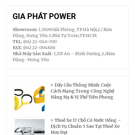
GIA PHÁT POWER
Showroom:
1./809Giải Phóng, TP.Hà Nội,2./ Kim
Động, Hưng Yên.3./Bùi Tự Toàn,TP.HCM
TEL:
(04) 22-040-700
FAX:
(04) 22-004886
Nhà Máy Sản Xuất:
1./Dĩ An – Bình Dương.2./Kim
Động- Hưng Yên
Dây Cẩu Thông Minh: Cuộc
Cách Mạng Trong Công Nghệ
Nâng Hạ & Vị Thế Tiên Phong
Thuê Xe 17 Chỗ Có Nước Uống –
Dịch Vụ Chuẩn 5 Sao Tại Thuê Xe
Huy Đạt