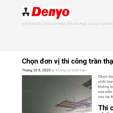
CHOTHUEGPC COM MAY PHAT DIEN GIA PHÁT CÔNG TY NHẬP KH
Chọn đơn vị thi công trần th
Tháng 10 8, 2019
|
Không có bình luận
Chọn dùn
chất lượ
không ké
của trần
cao tại 
Thi 