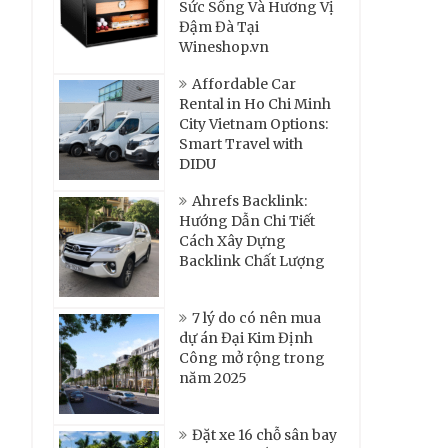
Sức Sống Và Hương Vị
Đậm Đà Tại
Wineshop.vn
Affordable Car
Rental in Ho Chi Minh
City Vietnam Options:
Smart Travel with
DIDU
Ahrefs Backlink:
Hướng Dẫn Chi Tiết
Cách Xây Dựng
Backlink Chất Lượng
7 lý do có nên mua
dự án Đại Kim Định
Công mở rộng trong
năm 2025
Đặt xe 16 chỗ sân bay