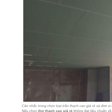
Cân nhắc trong chọn loại trần thạch cao giá rẻ và đơn vị 
Nếu chọn
thợ thach cao giá rẻ
không đạt tiêu chuẩn về