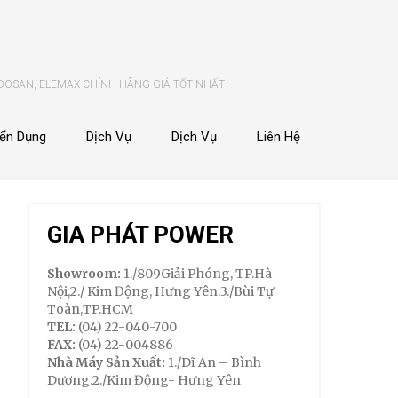
 DOSAN, ELEMAX CHÍNH HÃNG GIÁ TỐT NHẤT
ển Dụng
Dịch Vụ
Dịch Vụ
Liên Hệ
GIA PHÁT POWER
Showroom:
1./809Giải Phóng, TP.Hà
Nội,2./ Kim Động, Hưng Yên.3./Bùi Tự
Toàn,TP.HCM
TEL:
(04) 22-040-700
FAX:
(04) 22-004886
Nhà Máy Sản Xuất:
1./Dĩ An – Bình
Dương.2./Kim Động- Hưng Yên