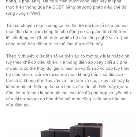
nóng, 1 pha lạnh). Để thực hiện được công việc này thì phải
thực hiện thông qua hệ DGBT bằng phương pháp điều chế độ
rộng xung (PWM).
Tần số chuyển mạch xung có thể lên tới dải tần số siêu âm với
mục đích làm giảm tiếng ồn cho động cơ và giảm tổn thất trên
lõi sắt động cơ. Chính nhờ sự tiến bộ của công nghệ vi xử lý và
công nghệ bán dẫn mới có thể làm được điều này.
Theo lý thuyết, giữa tần số và điện áp có một quy luật nhất định
tuỳ theo chế độ điều khiển. Hệ thống điện áp xoay chiều 3 pha
ở đầu ra có thể thay đổi giá trị biên độ và tần số vô cấp tuỳ theo
bộ điều khiển. Đối với tải có mô men không đổi, tỉ số điện áp –
tần số là không đổi. Tuy vậy với tải bơm và quạt, quy luật này lại
là hàm bậc 4. Điện áp là hàm bậc 4 của tần số. Điều này tạo ra
đặc tính mô men là hàm bậc hai của tốc độ phù hợp với yêu cầu
của tải bơm/quạt do bản thân mô men cũng lại là hàm bậc hai
của điện áp.