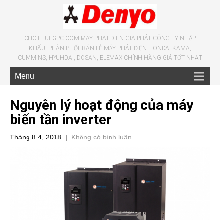
CHOTHUEGPC COM MAY PHAT DIEN GIA PHÁT CÔNG TY NHẬP
KHẨU, PHÂN PHỐI, BÁN LẺ MÁY PHÁT ĐIỆN HONDA, KAMA,
CUMMINS, HYUHDAI, DOSAN, ELEMAX CHÍNH HÃNG GIÁ TỐT NHẤT
Menu
Nguyên lý hoạt động của máy
biến tần inverter
Tháng 8 4, 2018
|
Không có bình luận