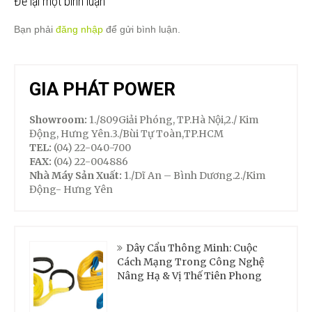
Để lại một bình luận
Bạn phải
đăng nhập
để gửi bình luận.
GIA PHÁT POWER
Showroom:
1./809Giải Phóng, TP.Hà Nội,2./ Kim
Động, Hưng Yên.3./Bùi Tự Toàn,TP.HCM
TEL:
(04) 22-040-700
FAX:
(04) 22-004886
Nhà Máy Sản Xuất:
1./Dĩ An – Bình Dương.2./Kim
Động- Hưng Yên
Dây Cẩu Thông Minh: Cuộc
Cách Mạng Trong Công Nghệ
Nâng Hạ & Vị Thế Tiên Phong