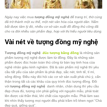
Ngày nay việc mua
tượng đồng mỹ nghệ
để trang trí, thờ cúng
đã trở thành một xu thế, một nét văn hóa của người dân. Nắm
bắt được tâm lý đó, nhiều cơ sở sản xuất đồ đồng thủ công đã
cho ra đời nhiều sản phẩm đẹp, hợp với thị hiếu người tiêu dùng.
Vài nét về tượng đồng mỹ nghệ
Tượng đồng mỹ nghệ
đúc tượng bằng đồng
là những sản
phẩm tượng mỹ nghệ được làm từ đồng. Đây là những sản
phẩm được đúc hoàn toàn thủ công từ bàn tay tinh hoa của
nghệ nhân giàu kinh nghiệm. Đã là sản phẩm mỹ nghệ thì yêu
cầu tất yếu của sản phẩm là phải đẹp, sắc nét, tinh tế, tỉ mỉ,
sống động. Điều này đòi hỏi các cơ sở sản xuất phải chú ý, cẩn
thận trong tất cả các khâu của quy trình đúc tượng đồng. Đối
với
tượng đồng mỹ nghệ
danh nhân, chân dung thì yêu cầu
đẹp chưa đủ, tượng còn phải giống với nguyên mẫu, phải toát
lên được cái thần thái, khí chất của nguyên mẫu. Phải làm sao
khi nhìn thấy tượng mọi người đều phải trầm trồ khen ngợi “Chà
đẹp quá, giống quá”.