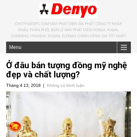
CHOTHUEGPC COM MAY PHAT DIEN GIA PHÁT CÔNG TY NHẬP
KHẨU, PHÂN PHỐI, BÁN LẺ MÁY PHÁT ĐIỆN HONDA, KAMA,
CUMMINS, HYUHDAI, DOSAN, ELEMAX CHÍNH HÃNG GIÁ TỐT NHẤT
Menu
Ở đâu bán tượng đồng mỹ nghệ
đẹp và chất lượng?
Tháng 4 13, 2018
|
Không có bình luận