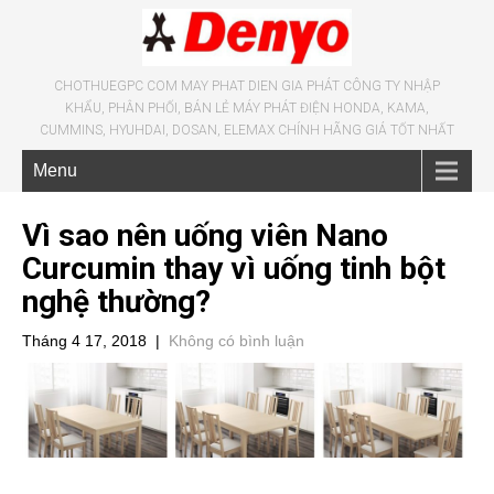
CHOTHUEGPC COM MAY PHAT DIEN GIA PHÁT CÔNG TY NHẬP
KHẨU, PHÂN PHỐI, BÁN LẺ MÁY PHÁT ĐIỆN HONDA, KAMA,
CUMMINS, HYUHDAI, DOSAN, ELEMAX CHÍNH HÃNG GIÁ TỐT NHẤT
Menu
Vì sao nên uống viên Nano
Curcumin thay vì uống tinh bột
nghệ thường?
Tháng 4 17, 2018
|
Không có bình luận