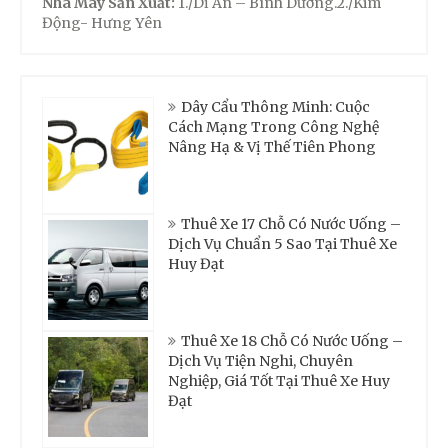
Nhà Máy Sản Xuất:
1./Dĩ An – Bình Dương.2./Kim
Động- Hưng Yên
Dây Cẩu Thông Minh: Cuộc
Cách Mạng Trong Công Nghệ
Nâng Hạ & Vị Thế Tiên Phong
Thuê Xe 17 Chỗ Có Nước Uống –
Dịch Vụ Chuẩn 5 Sao Tại Thuê Xe
Huy Đạt
Thuê Xe 18 Chỗ Có Nước Uống –
Dịch Vụ Tiện Nghi, Chuyên
Nghiệp, Giá Tốt Tại Thuê Xe Huy
Đạt