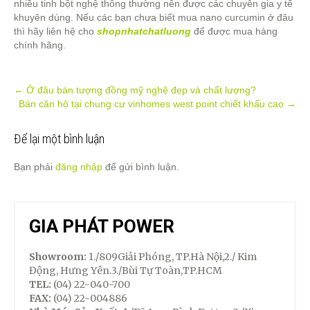
nhiều tinh bột nghệ thông thường nên được các chuyên gia y tế
khuyên dùng. Nếu các bạn chưa biết mua nano curcumin ở đâu
thì hãy liên hệ cho
shopnhatchatluong
để được mua hàng
chính hãng.
Post
←
Ở đâu bán tượng đồng mỹ nghệ đẹp và chất lượng?
Bán căn hộ tại chung cư vinhomes west point chiết khấu cao
→
navigation
Để lại một bình luận
Bạn phải
đăng nhập
để gửi bình luận.
GIA PHÁT POWER
Showroom:
1./809Giải Phóng, TP.Hà Nội,2./ Kim
Động, Hưng Yên.3./Bùi Tự Toàn,TP.HCM
TEL:
(04) 22-040-700
FAX:
(04) 22-004886