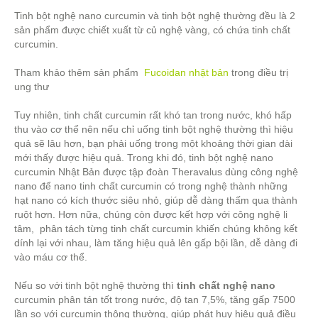
Tinh bột nghệ nano curcumin và tinh bột nghệ thường đều là 2
sản phẩm được chiết xuất từ củ nghệ vàng, có chứa tinh chất
curcumin.
Tham khảo thêm sản phẩm
Fucoidan nhật bản
trong điều trị
ung thư
Tuy nhiên, tinh chất curcumin rất khó tan trong nước, khó hấp
thu vào cơ thể nên nếu chỉ uống tinh bột nghệ thường thì hiệu
quả sẽ lâu hơn, bạn phải uống trong một khoảng thời gian dài
mới thấy được hiệu quả. Trong khi đó, tinh bột nghệ nano
curcumin Nhật Bản được tập đoàn Theravalus dùng công nghệ
nano để nano tinh chất curcumin có trong nghệ thành những
hạt nano có kích thước siêu nhỏ, giúp dễ dàng thấm qua thành
ruột hơn. Hơn nữa, chúng còn được kết hợp với công nghệ li
tâm, phân tách từng tinh chất curcumin khiến chúng không kết
dính lại với nhau, làm tăng hiệu quả lên gấp bội lần, dễ dàng đi
vào máu cơ thể.
Nếu so với tinh bột nghệ thường thì
tinh chất nghệ nano
curcumin phân tán tốt trong nước, độ tan 7,5%, tăng gấp 7500
lần so với curcumin thông thường, giúp phát huy hiệu quả điều