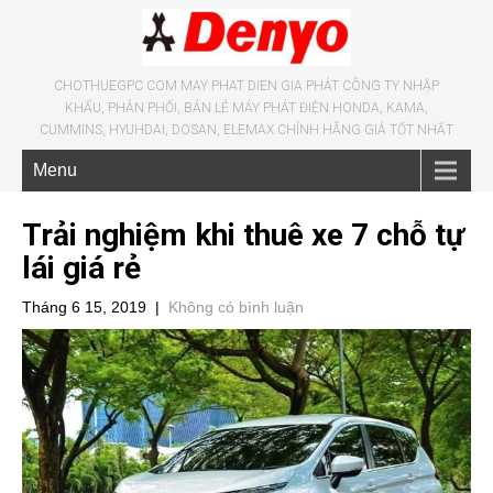
CHOTHUEGPC COM MAY PHAT DIEN GIA PHÁT CÔNG TY NHẬP
KHẨU, PHÂN PHỐI, BÁN LẺ MÁY PHÁT ĐIỆN HONDA, KAMA,
CUMMINS, HYUHDAI, DOSAN, ELEMAX CHÍNH HÃNG GIÁ TỐT NHẤT
Menu
Trải nghiệm khi thuê xe 7 chỗ tự
lái giá rẻ
Tháng 6 15, 2019
|
Không có bình luận