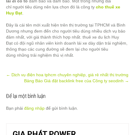
lái đi cô tô
đảm bảo và đảm bảo. Một trong những địa
chỉ người tiêu dùng nên lựa chọn đó là công ty
cho thuê xe
Huy Đạt
.
Đây là cái tên mới xuất hiện trên thị trường tại TPHCM và Bình
Dương nhưng đem đến cho người tiêu dùng nhiều dịch vụ bảo
đảm nhất, với giá thành thích hợp nhất. thuê xe du lịch Huy
Đạt có đội ngũ nhân viên kinh doanh lái xe dày dặn trải nghiệm,
thông thạo các cung đường sẽ đem lại cho người tiêu
dùng những trải nghiệm thú vị nhất.
Post
←
Dịch vụ điện hoa tphcm chuyên nghiệp, giá rẻ nhất thị trường
Bảng Báo Giá đặt backlink free của Công ty seodinh
→
navigation
Để lại một bình luận
Bạn phải
đăng nhập
để gửi bình luận.
GIA PHÁT POWER