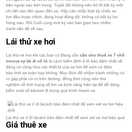
bên ngoài vào bên trong. Tuyệt đối không nên bỏ lỡ bất kỳ một
chi tiết nào liên quan đến xe. Hãy cân nhắc thật kỹ chiếc xe
hơi đều hoàn chỉnh, đang hoạt động tốt, không có bất kỳ hư
hỏng nào. Rồi Cuối cùng mới ký vào bản giao hẹn nhằm
tránh vấn đề về sau.
Lái thử xe hơi
Lái thử xe hơi khi các bạn có Đang cần
cần cho thuê xe 7 chỗ
innova tự lái đi cô tô
là cách kiểm định ô tô bảo đảm nhất về
động cơ cũng như các thiết bị của xe hơi để xem có đảm
bảo tính an toàn hay không. Mục đích để nhằm tránh những rủi
ro gặp phải rủi ro trên đường, đồng thời cũng nên thử
nghiệm về tình trạng số km và bình xăng hiện tại để dễ dàng
kiểm soát số kilomet đi trong quá trình mượn xe.
Lái thử xe ô tô làcách bảo đảm nhất để xem xét xe hơi hiệu quả
Giá thuê xe