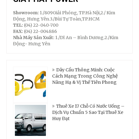
Showroom:
1./809Giải Phóng, TP.Hà Nội,2./ Kim
Động, Hưng Yên.3./Bùi Tự Toàn,TP.HCM
TEL:
(04) 22-040-700
FAX:
(04) 22-004886
Nhà Máy Sản Xuất:
1./Dĩ An – Bình Dương.2./Kim
Động- Hưng Yên
Dây Cẩu Thông Minh: Cuộc
Cách Mạng Trong Công Nghệ
Nâng Hạ & Vị Thế Tiên Phong
Thuê Xe 17 Chỗ Có Nước Uống –
Dịch Vụ Chuẩn 5 Sao Tại Thuê Xe
Huy Đạt