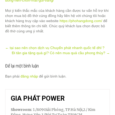
dong-nen-chon-mat-gui-vang/
Mọi ý kiến thắc mắc của khách hàng cần được tư vấn hỗ trợ khi
chọn mua bộ đồ thờ cúng đồng hãy liên hệ với chúng tôi hoặc
khách hàng truy cập vào website
https://phohangdong.com/
để
biết thêm thông tin chi tiết. Chúc quý khách lựa chọn được bộ
đồ thờ cúng ưng ý nhất.
Post
←
tại sao nên chọn dịch vụ Chuyển phát nhanh quốc tế dhl ?
Đi tân gia tặng quà gì? Có nên mua quả cầu phong thủy?
→
navigation
Để lại một bình luận
Bạn phải
đăng nhập
để gửi bình luận.
GIA PHÁT POWER
Showroom:
1./809Giải Phóng, TP.Hà Nội,2./ Kim
Động, Hưng Yên.3./Bùi Tự Toàn,TP.HCM