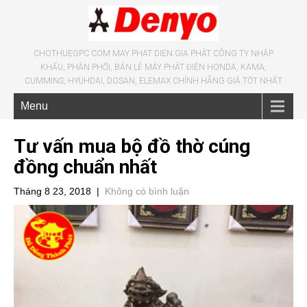
CHOTHUEGPC COM MAY PHAT DIEN GIA PHÁT CÔNG TY NHẬP
KHẨU, PHÂN PHỐI, BÁN LẺ MÁY PHÁT ĐIỆN HONDA, KAMA,
CUMMINS, HYUHDAI, DOSAN, ELEMAX CHÍNH HÃNG GIÁ TỐT NHẤT
Menu
Tư vấn mua bộ đồ thờ cúng
đồng chuẩn nhất
Tháng 8 23, 2018
|
Không có bình luận