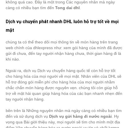
không quá cao. Đây là một trong Các nguyên nhân mà ngày
càng có nhiều bạn tìm đến
Tong dai dhl
.
Dịch vụ chuyển phát nhanh DHL luôn hỗ trợ tốt về mọi
mặt
chúng ta có thể theo dõi mọi thông tin về món hàng trên trang
web chính của dhlexpress như: xem gói hàng của mình đã được
gửi đi chưa, đến tay người nhận hàng chưa, thời gian hàng đi là
khi nào.
Ngoài ra, dịch vụ Dịch vụ chuyển hàng quốc tế còn hỗ trợ tốt
cho hàng hóa của mọi người về mọi mặt. Nhân viên của DHL sẽ
hỗ trợ đóng gói miễn phí cho hàng hóa của mọi người nhằm
chắc chắn món hàng được nguyên vẹn. chúng tôi còn giúp hỗ
trợ về mặt hải quan giúp hàng hóa của các bạn nhanh nhẹn đến
tay người nhận hàng.
bên trên là Những nguyên nhân mà ngày càng có nhiều bạn tìm
đến và sử dụng dịch vụ
Dịch vụ gửi hàng đi nước ngoài
. Hy
vọng qua Bài giới thiệu này, mọi người sẽ tìm cho mình một địa
điểm Vận chuyển hàng hóa ra nước ngoài uy tín và chất lượng