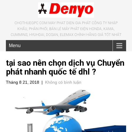
CHOTHUEGPC COM MAY PHAT DIEN GIA PHÁT CÔNG TY NHẬP
KHẨU, PHÂN PHỐI, BÁN LẺ MÁY PHÁT ĐIỆN HONDA, KAMA,
CUMMINS, HYUHDAI, DOSAN, ELEMAX CHÍNH HÃNG GIÁ TỐT NHẤT
Menu
tại sao nên chọn dịch vụ Chuyển
phát nhanh quốc tế dhl ?
Tháng 8 21, 2018
|
Không có bình luận