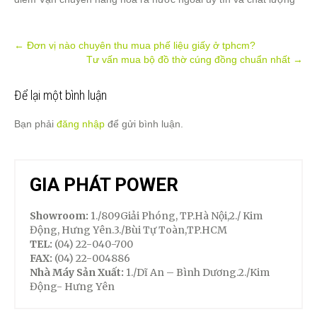
Post
←
Đơn vị nào chuyên thu mua phế liệu giấy ở tphcm?
Tư vấn mua bộ đồ thờ cúng đồng chuẩn nhất
→
navigation
Để lại một bình luận
Bạn phải
đăng nhập
để gửi bình luận.
GIA PHÁT POWER
Showroom:
1./809Giải Phóng, TP.Hà Nội,2./ Kim
Động, Hưng Yên.3./Bùi Tự Toàn,TP.HCM
TEL:
(04) 22-040-700
FAX:
(04) 22-004886
Nhà Máy Sản Xuất:
1./Dĩ An – Bình Dương.2./Kim
Động- Hưng Yên