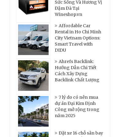
Sức Sống Và Hương Vị
Đậm Đà Tại
Wineshop.vn
Affordable Car
Rental in Ho Chi Minh
City Vietnam Options:
Smart Travel with
DIDU
Ahrefs Backlink:
Hướng Dẫn Chi Tiết
Cách Xây Dựng
Backlink Chất Lượng
7 lý do có nên mua
dự án Đại Kim Định
Công mở rộng trong
năm 2025
Đặt xe 16 chỗ sân bay