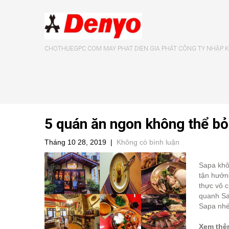
CHOTHUEGPC COM MAY PHAT DIEN GIA PHÁT CÔNG TY NHẬP KH
5 quán ăn ngon không thể bỏ
Tháng 10 28, 2019
|
Không có bình luận
Sapa khô
tận hưởn
thực vô 
quanh Sa
Sapa nhé
Xem thê