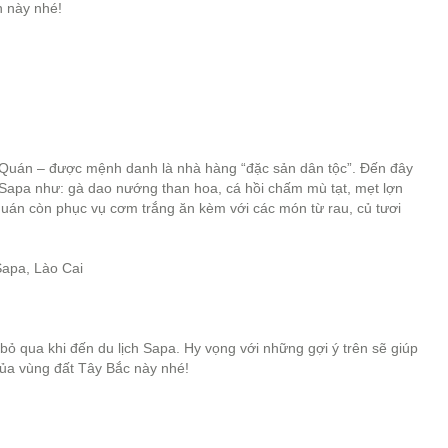
 này nhé!
 Quán – được mệnh danh là nhà hàng “đặc sản dân tộc”. Đến đây
Sapa như: gà dao nướng than hoa, cá hồi chấm mù tạt, mẹt lợn
án còn phục vụ cơm trắng ăn kèm với các món từ rau, củ tươi
Sapa, Lào Cai
ỏ qua khi đến du lịch Sapa. Hy vọng với những gợi ý trên sẽ giúp
ủa vùng đất Tây Bắc này nhé!