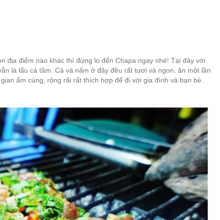
n địa điểm nào khác thì đừng lo đến Chapa ngay nhé! Tại đây với
ẫn là lẩu cá tầm. Cá và nấm ở đây đều rất tươi và ngon, ăn một lần
ian ấm cúng, rộng rãi rất thích hợp để đi với gia đình và bạn bè.