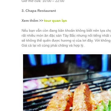
Giờ mở cửa: 10:00 – 22:00
3. Chapa Restaurant
Xem thêm >>
tour quan lạn
Nếu bạn vẫn còn đang băn khoăn không biết nên lựa chọ
rất nhiều món ăn đặc sản Tây Bắc nhưng nổi tiếng nhất v
sẽ không thể quên được hương vị của lơi đây. Với không g
Giá cả lại vô cùng phải chăng và hợp lý.