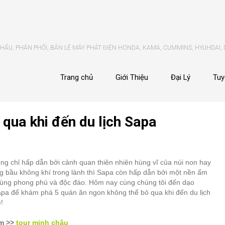
ẨU, PHÂN PHỐI, BÁN LẺ MÁY PHÁT ĐIỆN HONDA, KAMA, CUMMINS, HYUHDAI,
Trang chủ
Giới Thiệu
Đại Lý
Tuy
 qua khi đến du lịch Sapa
ng chỉ hấp dẫn bởi cảnh quan thiên nhiên hùng vĩ của núi non hay
g bầu không khí trong lành thì Sapa còn hấp dẫn bởi một nền ẩm
cùng phong phú và độc đáo. Hôm nay cùng chúng tôi đến dạo
pa để khám phá 5 quán ăn ngon không thể bỏ qua khi đến du lịch
!
m >>
tour minh châu