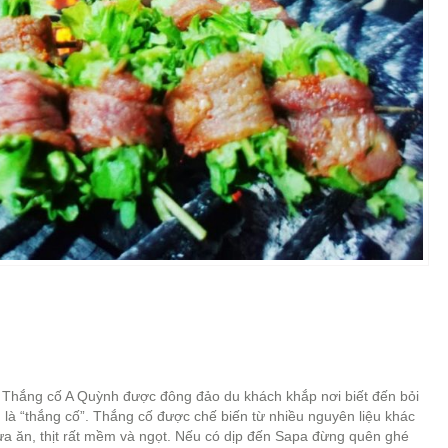
, Thắng cố A Quỳnh được đông đảo du khách khắp nơi biết đến bỏi
là “thắng cố”. Thắng cố được chế biến từ nhiều nguyên liệu khác
ừa ăn, thịt rất mềm và ngọt. Nếu có dịp đến Sapa đừng quên ghé