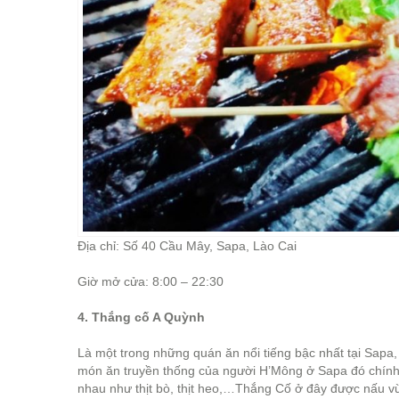
Địa chỉ: Số 40 Cầu Mây, Sapa, Lào Cai
Giờ mở cửa: 8:00 – 22:30
4. Thắng cố A Quỳnh
Là một trong những quán ăn nổi tiếng bậc nhất tại Sapa
món ăn truyền thống của người H’Mông ở Sapa đó chính 
nhau như thịt bò, thịt heo,…Thắng Cố ở đây được nấu v