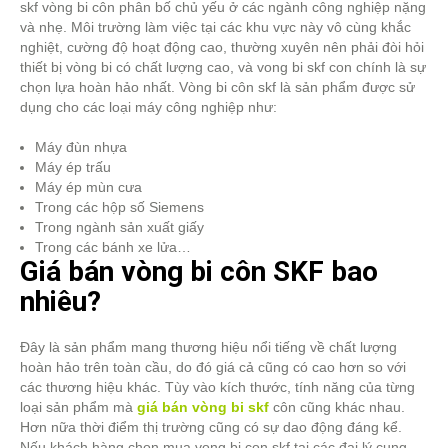
skf vòng bi côn phân bố chủ yếu ở các ngành công nghiệp nặng
và nhẹ. Môi trường làm việc tại các khu vực này vô cùng khắc
nghiệt, cường độ hoạt động cao, thường xuyên nên phải đòi hỏi
thiết bị vòng bi có chất lượng cao, và vong bi skf con chính là sự
chọn lựa hoàn hảo nhất. Vòng bi côn skf là sản phẩm được sử
dụng cho các loại máy công nghiệp như:
Máy đùn nhựa
Máy ép trấu
Máy ép mùn cưa
Trong các hộp số Siemens
Trong ngành sản xuất giấy
Trong các bánh xe lửa…
Giá bán vòng bi côn SKF bao
nhiêu?
Đây là sản phẩm mang thương hiệu nổi tiếng về chất lượng
hoàn hảo trên toàn cầu, do đó giá cả cũng có cao hơn so với
các thương hiệu khác. Tùy vào kích thước, tính năng của từng
loại sản phẩm mà
giá bán vòng bi skf
côn cũng khác nhau.
Hơn nữa thời điểm thị trường cũng có sự dao động đáng kể.
Nếu khách hàng chọn mua vong bi con skf tại các đại lý cung