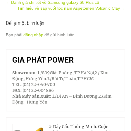
Post
←
Đánh giá chi tiết về Samsung galaxy S8 Plus cũ
Tìm hiểu về sáp vuốt tóc nam Aspetomen Volcanic Clay
→
navigation
Để lại một bình luận
Bạn phải
đăng nhập
để gửi bình luận.
GIA PHÁT POWER
Showroom:
1./809Giải Phóng, TP.Hà Nội,2./ Kim
Động, Hưng Yên.3./Bùi Tự Toàn,TP.HCM
TEL:
(04) 22-040-700
FAX:
(04) 22-004886
Nhà Máy Sản Xuất:
1./Dĩ An – Bình Dương.2./Kim
Động- Hưng Yên
Dây Cẩu Thông Minh: Cuộc