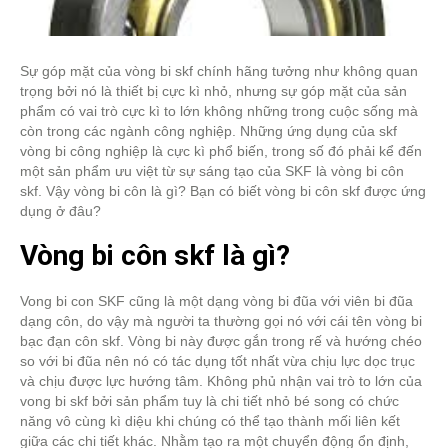
Sự góp mặt của vòng bi skf chính hãng tưởng như không quan
trọng bởi nó là thiết bị cực kì nhỏ, nhưng sự góp mặt của sản
phẩm có vai trò cực kì to lớn không những trong cuộc sống mà
còn trong các ngành công nghiệp. Những ứng dụng của skf
vòng bi công nghiệp là cực kì phổ biến, trong số đó phải kể đến
một sản phẩm ưu việt từ sự sáng tạo của SKF là vòng bi côn
skf. Vậy vòng bi côn là gì? Bạn có biết vòng bi côn skf được ứng
dụng ở đâu?
Vòng bi côn skf là gì?
Vong bi con SKF cũng là một dạng vòng bi đũa với viên bi đũa
dạng côn, do vậy mà người ta thường gọi nó với cái tên vòng bi
bạc đạn côn skf. Vòng bi này được gắn trong rế và hướng chéo
so với bi đũa nên nó có tác dụng tốt nhất vừa chịu lực dọc trục
và chịu được lực hướng tâm. Không phủ nhận vai trò to lớn của
vong bi skf bởi sản phẩm tuy là chi tiết nhỏ bé song có chức
năng vô cùng kì diệu khi chúng có thể tạo thành mối liên kết
giữa các chi tiết khác. Nhằm tạo ra một chuyển động ổn định,