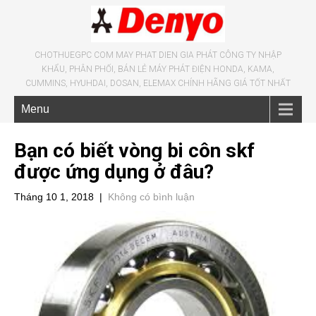
CHOTHUEGPC COM MAY PHAT DIEN GIA PHÁT CÔNG TY NHẬP
KHẨU, PHÂN PHỐI, BÁN LẺ MÁY PHÁT ĐIỆN HONDA, KAMA,
CUMMINS, HYUHDAI, DOSAN, ELEMAX CHÍNH HÃNG GIÁ TỐT NHẤT
Menu
Bạn có biết vòng bi côn skf
được ứng dụng ở đâu?
Tháng 10 1, 2018
|
Không có bình luận