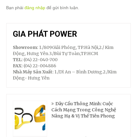
Bạn phải
đăng nhập
để gửi bình luận.
GIA PHÁT POWER
Showroom:
1./809Giải Phóng, TP.Hà Nội,2./ Kim
Động, Hưng Yên.3./Bùi Tự Toàn,TP.HCM
TEL:
(04) 22-040-700
FAX:
(04) 22-004886
Nhà Máy Sản Xuất:
1./Dĩ An – Bình Dương.2./Kim
Động- Hưng Yên
Dây Cẩu Thông Minh: Cuộc
Cách Mạng Trong Công Nghệ
Nâng Hạ & Vị Thế Tiên Phong