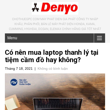
CHOTHUEGPC COM MAY PHAT DIEN GIA PHÁT CÔNG TY NHẬP
KHẨU, PHÂN PHỐI, BÁN LẺ MÁY PHÁT ĐIỆN HONDA, KAMA,
CUMMINS, HYUHDAI, DOSAN, ELEMAX CHÍNH HÃNG GIÁ TỐT NHẤT
Menu
Có nên mua laptop thanh lý tại
tiệm cầm đồ hay không?
Tháng 7 18, 2021
|
Không có bình luận