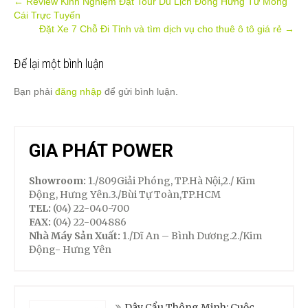
Post
←
Review Kinh Nghiệm Đặt Tour Du Lịch Đông Hưng Từ Móng
Cái Trực Tuyến
navigation
Đặt Xe 7 Chỗ Đi Tỉnh và tìm dịch vụ cho thuê ô tô giá rẻ
→
Để lại một bình luận
Bạn phải
đăng nhập
để gửi bình luận.
GIA PHÁT POWER
Showroom:
1./809Giải Phóng, TP.Hà Nội,2./ Kim
Động, Hưng Yên.3./Bùi Tự Toàn,TP.HCM
TEL:
(04) 22-040-700
FAX:
(04) 22-004886
Nhà Máy Sản Xuất:
1./Dĩ An – Bình Dương.2./Kim
Động- Hưng Yên
Dây Cẩu Thông Minh: Cuộc