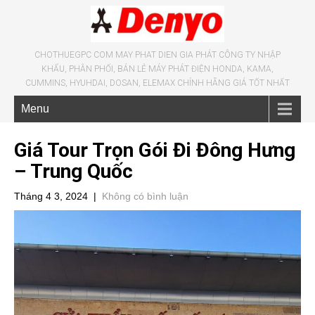
CHOTHUEGPC COM MAY PHAT DIEN GIA PHÁT CÔNG TY NHẬP
KHẨU, PHÂN PHỐI, BÁN LẺ MÁY PHÁT ĐIỆN HONDA, KAMA,
CUMMINS, HYUHDAI, DOSAN, ELEMAX CHÍNH HÃNG GIÁ TỐT NHẤT
Menu
Giá Tour Trọn Gói Đi Đông Hưng
– Trung Quốc
Tháng 4 3, 2024
|
Không có bình luận