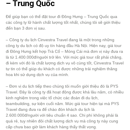
– Trung Quốc
Để giúp bạn có thể đặt tour đi Đông Hưng – Trung Quốc qua
các công ty lữ hành chất lượng tốt nhất, chúng tôi sẽ giới thiệu
đến bạn 3 đơn vị sau.
– Công ty du lịch Cinvestra Travel đang là một trong những
công ty du lịch có độ uy tín hàng đầu Hà Nội. Hiện nay, giá tour
đi Đông Hưng kết hợp Trà Cổ – Móng Cái mà đơn vị này đưa ra
là từ 1.400.000đ/người trở lên. Với mức giá tour rất phải chăng,
đi kèm với đó là chất lượng dịch vụ vô cùng tốt, Cinvestra Travel
tự tin có thể giúp du khách có được những trải nghiệm thăng
hoa khi sử dụng dịch vụ của mình.
– Đơn vị du lịch tiếp theo chúng tôi muốn giới thiệu đó là PYS
Travel. Đây là công ty đã hoạt động được khá lâu năm, có nhiều
kinh nghiệm trong việc tổ chức các đoàn đi du lịch,
teambuilding, sự kiện cuối năm. Mức giá tour hiện tại mà PYS
Travel đang đưa ra để chào đón khách du lịch là
2.600.000đ/người với tiêu chuẩn 4 sao. Chi phí không phải là
quá rẻ, tuy nhiên đôi chất lượng dịch vụ mà công ty này cung
cấp chưa bao giờ làm khách hàng thấy thất vọng.