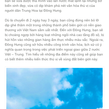
bạn sẽ vừa được thả mình vào làn nước mát lạnh tại những bờ
biển xinh đẹp, vừa có dịp khám phá nét văn hóa thú vị của
người dân Trung Hoa tại Đông Hưng.
Dù là chuyến đi 2 ngày hay 3 ngày, bạn cũng đừng nên bỏ lỡ
dịp ghé thăm một trong những thành phố biên giới có nền giao
thương với Việt Nam sầm uất nhất. Đến với Đông Hưng, bạn sẽ
bị choáng ngợp bởi hàng loạt những ngôi nhà cao tầng đồ sộ, bị
hút hồn vào những gian hàng ẩm thực nhiều màu sắc. Ngoài ra,
Đông Hưng cũng sở hữu nhiều công trình văn hóa, lịch sử có ý
nghĩa quan trọng trong việc phát triển ngoại giao giữa 2 nước
Việt – Trung. Tìm hiểu về những địa điểm này cũng sẽ giúp bạn
có biết thêm nhiều kiến thức thú vị về vùng đất biên giới này.