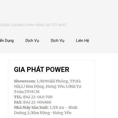
 DOSAN, ELEMAX CHÍNH HÃNG GIÁ TỐT NHẤT
ển Dụng
Dịch Vụ
Dịch Vụ
Liên Hệ
GIA PHÁT POWER
Showroom:
1./809Giải Phóng, TP.Hà
Nội,2./ Kim Động, Hưng Yên.3./Bùi Tự
Toàn,TP.HCM
TEL:
(04) 22-040-700
FAX:
(04) 22-004886
Nhà Máy Sản Xuất:
1./Dĩ An – Bình
Dương.2./Kim Động- Hưng Yên