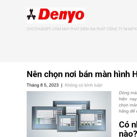
CHOTHUEGPC COM MAY PHAT DIEN GIA PHÁT CÔNG TY NHẬP KH
Nên chọn nơi bán màn hình 
Tháng 8 5, 2023
|
Không có bình luận
Dòng màn
hiện nay
chọn màn
hãng để 
Có n
nào