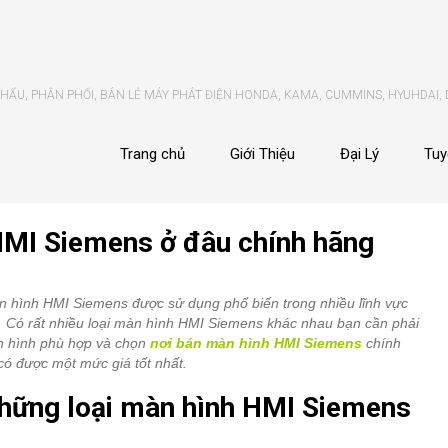
ẨU, PHÂN PHỐI, BÁN LẺ MÁY PHÁT ĐIỆN HONDA, KAMA, CUMMINS, HYUHDAI,
Trang chủ
Giới Thiệu
Đại Lý
Tuy
HMI Siemens ở đâu chính hãng
 hình HMI Siemens được sử dụng phổ biến trong nhiều lĩnh vực
. Có rất nhiều loại màn hình HMI Siemens khác nhau bạn cần phải
 hình phù hợp và chọn
nơi bán màn hình HMI Siemens
chính
có được một mức giá tốt nhất.
hững loại màn hình HMI Siemens
?