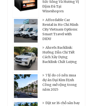
Sức Sống Và Hương Vị
Đậm Đà Tại
Wineshop.vn
Affordable Car
Rental in Ho Chi Minh
City Vietnam Options:
Smart Travel with
DIDU
Ahrefs Backlink:
Hướng Dẫn Chi Tiết
Cách Xây Dựng
Backlink Chất Lượng
7 lý do có nên mua
dự án Đại Kim Định
Công mở rộng trong
năm 2025
Đặt xe 16 chỗ sân bay