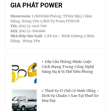
GIA PHÁT POWER
Showroom:
1./809Giải Phóng, TP.Hà Nội,2./ Kim
Động, Hưng Yên.3./Bùi Tự Toàn,TP.HCM
TEL:
(04) 22-040-700
FAX:
(04) 22-004886
Nhà Máy Sản Xuất:
1./Dĩ An – Bình Dương.2./Kim
Động- Hưng Yên
Dây Cẩu Thông Minh: Cuộc
Cách Mạng Trong Công Nghệ
Nâng Hạ & Vị Thế Tiên Phong
Thuê Xe 17 Chỗ Có Nước Uống –
Dịch Vụ Chuẩn 5 Sao Tại Thuê Xe
Huy Đạt