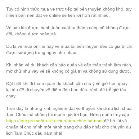
Tuy có hình thức mua vé trực tiếp tại bến thuyền không khó, tuy
nhiên bạn nên đặt vé online sẽ tiện lợi hơn rất nhiều.
Vé sau khi được thanh toán xuất ra thành công sẽ không được
đổi, không được hoàn trả.
Dù là vé mua online hay vé mua tại bến thuyền đều có giá trị chỉ
được sử dụng trong ngày như nhau.
Khi nhận vé du khách cần bảo quản vé cẩn thận tránh làm rách,
mờ chữ như vậy vé sẽ không có giá trị và không sử dụng được.
Đặt biệt khi đi tham quan du khách cần chú ý về giờ hẹn quay
lại tàu để di chuyển về điểm đón ban đầu tránh để trễ giờ tàu
chạy.
Trên đây là những kinh nghiệm đặt vé thuyền khi đi du lịch chùa
Tam Chúc mà chúng tôi muốn gửi tới bạn. Đừng quên truy cập
https://tour.pro.vn/du-lich-chua-tam-chuc-ha-nam
để bỏ túi và
chuẩn bị cho mình một hành trang chu đáo nhất cho chuyến du
lịch Tam Chúc đầu năm nhé!