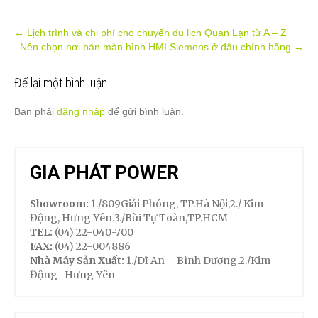
Post
←
Lịch trình và chi phí cho chuyến du lịch Quan Lạn từ A – Z
Nên chọn nơi bán màn hình HMI Siemens ở đâu chính hãng
→
navigation
Để lại một bình luận
Bạn phải
đăng nhập
để gửi bình luận.
GIA PHÁT POWER
Showroom:
1./809Giải Phóng, TP.Hà Nội,2./ Kim
Động, Hưng Yên.3./Bùi Tự Toàn,TP.HCM
TEL:
(04) 22-040-700
FAX:
(04) 22-004886
Nhà Máy Sản Xuất:
1./Dĩ An – Bình Dương.2./Kim
Động- Hưng Yên