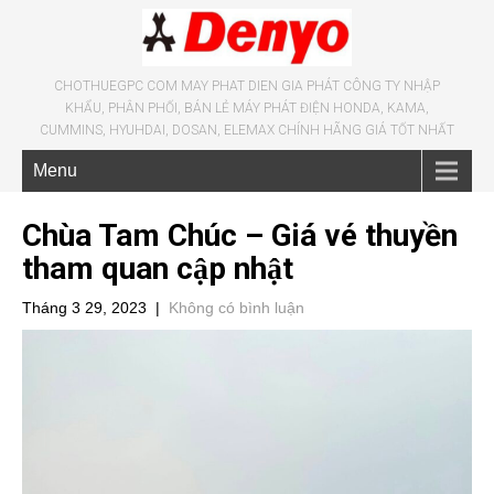
CHOTHUEGPC COM MAY PHAT DIEN GIA PHÁT CÔNG TY NHẬP
KHẨU, PHÂN PHỐI, BÁN LẺ MÁY PHÁT ĐIỆN HONDA, KAMA,
CUMMINS, HYUHDAI, DOSAN, ELEMAX CHÍNH HÃNG GIÁ TỐT NHẤT
Menu
Chùa Tam Chúc – Giá vé thuyền
tham quan cập nhật
Tháng 3 29, 2023
|
Không có bình luận