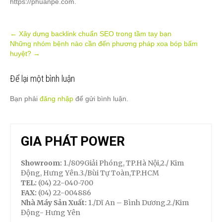
https://phuanpe.com.
Post
←
Xây dựng backlink chuẩn SEO trong tầm tay bạn
Những nhóm bệnh nào cần đến phương pháp xoa bóp bấm
navigation
huyệt?
→
Để lại một bình luận
Bạn phải
đăng nhập
để gửi bình luận.
GIA PHÁT POWER
Showroom:
1./809Giải Phóng, TP.Hà Nội,2./ Kim
Động, Hưng Yên.3./Bùi Tự Toàn,TP.HCM
TEL:
(04) 22-040-700
FAX:
(04) 22-004886
Nhà Máy Sản Xuất:
1./Dĩ An – Bình Dương.2./Kim
Động- Hưng Yên