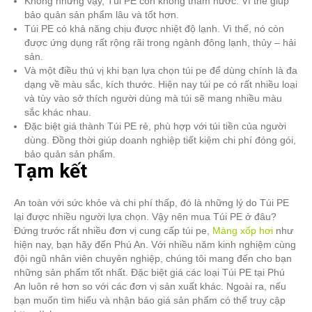
Không những vậy, Túi PE còn không thấm nước. Vì thế giúp
bảo quản sản phẩm lâu và tốt hơn.
Túi PE có khả năng chịu được nhiệt độ lạnh. Vì thế, nó còn
được ứng dụng rất rộng rãi trong ngành đông lạnh, thủy – hải
sản.
Và một điều thú vị khi bạn lựa chọn túi pe để dùng chính là đa
dạng về màu sắc, kích thước. Hiện nay túi pe có rất nhiều loại
và tùy vào sở thích người dùng mà túi sẽ mang nhiều màu
sắc khác nhau.
Đặc biệt giá thành Túi PE rẻ, phù hợp với túi tiền của người
dùng. Đồng thời giúp doanh nghiệp tiết kiệm chi phí đóng gói,
bảo quản sản phẩm.
Tạm kết
An toàn với sức khỏe và chi phí thấp, đó là những lý do Túi PE
lại được nhiều người lựa chọn. Vậy nên mua Túi PE ở đâu?
Đứng trước rất nhiều đơn vị cung cấp túi pe,
Màng xốp hơi
như
hiện nay, bạn hãy đến Phú An. Với nhiều năm kinh nghiệm cùng
đội ngũ nhân viên chuyên nghiệp, chúng tôi mang đến cho bạn
những sản phẩm tốt nhất. Đặc biệt giá các loại Túi PE tại Phú
An luôn rẻ hơn so với các đơn vị sản xuất khác. Ngoài ra, nếu
bạn muốn tìm hiểu và nhận báo giá sản phẩm có thể truy cập