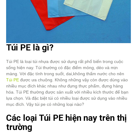
Túi PE là gì?
Túi PE là loại túi nhựa được sử dụng rất phổ biến trong cuộc
sống hiện nay. Túi thường có đặc điểm mỏng, dẻo và mịn
màng. Với đặc tính trong suốt, dai,không thấm nước cho nên
Túi PE
được ưa chuộng. Không những vậy còn được dùng vào
nhiều mục đích khác nhau như đựng thực phẩm, đựng hàng
hóa. Túi PE thường được sản xuất với nhiều kích thước để bạn
lựa chọn. Và đặc biệt túi có nhiều loại được sử dụng vào nhiều
mục đích. Vậy túi pe có những loại nào?
Các loại Túi PE hiện nay trên thị
trường