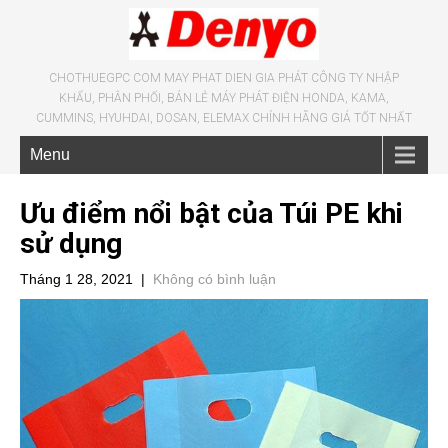
CHOTHUEGPC COM MAY PHAT DIEN GIA PHÁT CÔNG TY NHẬP
KHẨU, PHÂN PHỐI, BÁN LẺ MÁY PHÁT ĐIỆN HONDA, KAMA,
CUMMINS, HYUHDAI, DOSAN, ELEMAX CHÍNH HÃNG GIÁ TỐT NHẤT
Menu
Ưu điểm nổi bật của Túi PE khi
sử dụng
Tháng 1 28, 2021
|
Không có bình luận