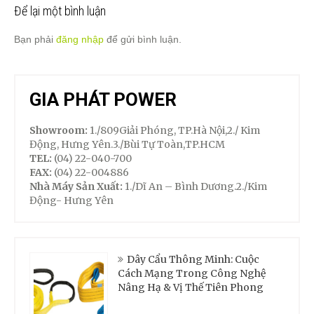
Để lại một bình luận
Bạn phải
đăng nhập
để gửi bình luận.
GIA PHÁT POWER
Showroom:
1./809Giải Phóng, TP.Hà Nội,2./ Kim
Động, Hưng Yên.3./Bùi Tự Toàn,TP.HCM
TEL:
(04) 22-040-700
FAX:
(04) 22-004886
Nhà Máy Sản Xuất:
1./Dĩ An – Bình Dương.2./Kim
Động- Hưng Yên
Dây Cẩu Thông Minh: Cuộc
Cách Mạng Trong Công Nghệ
Nâng Hạ & Vị Thế Tiên Phong