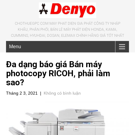
CHOTHUEGPC COM MAY PHAT DIEN GIA PHÁT CÔNG TY NHẬP
KHẨU, PHÂN PHỐI, BÁN LẺ MÁY PHÁT ĐIỆN HONDA, KAMA,
CUMMINS, HYUHDAI, DOSAN, ELEMAX CHÍNH HÃNG GIÁ TỐT NHẤT
Menu
Đa dạng báo giá Bán máy
photocopy RICOH, phải làm
sao?
Tháng 2 3, 2021
|
Không có bình luận