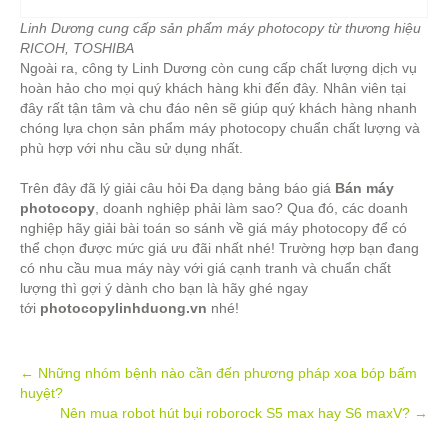
Linh Dương cung cấp sản phẩm máy photocopy từ thương hiệu
RICOH, TOSHIBA
Ngoài ra, công ty Linh Dương còn cung cấp chất lượng dịch vụ
hoàn hảo cho mọi quý khách hàng khi đến đây. Nhân viên tại
đây rất tận tâm và chu đáo nên sẽ giúp quý khách hàng nhanh
chóng lựa chọn sản phẩm máy photocopy chuẩn chất lượng và
phù hợp với nhu cầu sử dụng nhất.
Trên đây đã lý giải câu hỏi Đa dạng bảng báo giá
Bán máy
photocopy
, doanh nghiệp phải làm sao? Qua đó, các doanh
nghiệp hãy giải bài toán so sánh về giá máy photocopy để có
thể chọn được mức giá ưu đãi nhất nhé! Trường hợp bạn đang
có nhu cầu mua máy này với giá cạnh tranh và chuẩn chất
lượng thì gợi ý dành cho bạn là hãy ghé ngay
tới
photocopylinhduong.vn
nhé!
Post
←
Những nhóm bệnh nào cần đến phương pháp xoa bóp bấm
huyệt?
navigation
Nên mua robot hút bụi roborock S5 max hay S6 maxV?
→