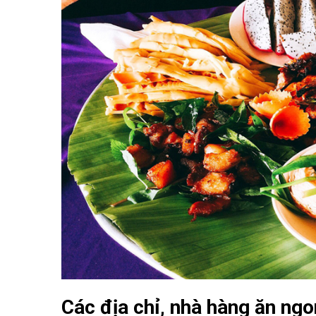
Các địa chỉ, nhà hàng ăn ngo