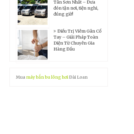
Tân Sơn Nhất – Đưa
đón tận nơi, tiện nghi,
đúng giờ!
Điều Trị Viêm Gân Cổ
Tay – Giải Pháp Toàn
Diện Từ Chuyên Gia
Hàng Đầu
Mua
máy bắn bu lông hơi
Đài Loan