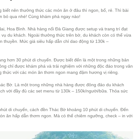
 biết nên thưởng thức các món ăn ở đâu thì ngon, bổ, rẻ. Thì bài
nên bỏ qua nhé! Cùng khám phá ngay nào!
ai, Hoa Bình. Nhà hàng nổi Đà Giang được setup và trang trí đạt
vụ du khách. Ngoài thưởng thức trên bờ, du khách còn có thể vừa
n thuyền. Mức giá siêu hấp dẫn chỉ dao động từ 130k –
ng hơn 30 phút di chuyển. Được biết đến là một trong những bản
hông chỉ được khám phá và trải nghiệm với những độc đáo trong văn
g thức với các món ăn thơm ngon mang đậm hương vị riêng.
ác Bờ. Là một trong những nhà hàng được đông đảo du khách
ách với đầy đủ các set menu từ 130k – 150k/người/bữa. Thỏa sức
út di chuyển, cách đền Thác Bờ khoảng 10 phút di chuyển. Đến
món ăn hấp dẫn thơm ngon. Mà có thể chiêm ngưỡng, check – in với