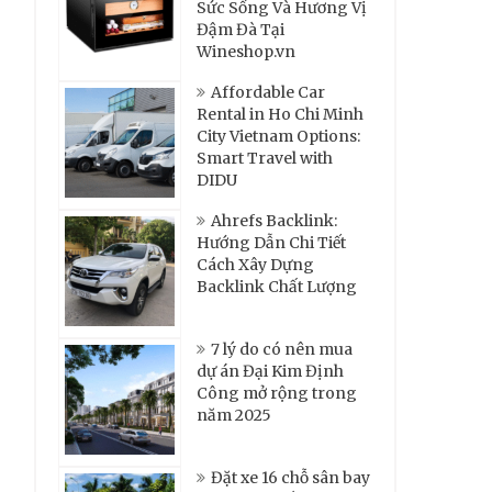
Sức Sống Và Hương Vị
Đậm Đà Tại
Wineshop.vn
Affordable Car
Rental in Ho Chi Minh
City Vietnam Options:
Smart Travel with
DIDU
Ahrefs Backlink:
Hướng Dẫn Chi Tiết
Cách Xây Dựng
Backlink Chất Lượng
7 lý do có nên mua
dự án Đại Kim Định
Công mở rộng trong
năm 2025
Đặt xe 16 chỗ sân bay