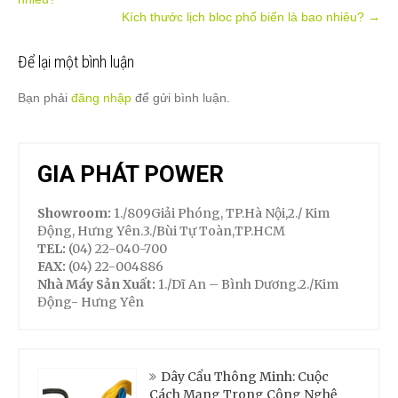
navigation
Kích thước lịch bloc phổ biến là bao nhiêu?
→
Để lại một bình luận
Bạn phải
đăng nhập
để gửi bình luận.
GIA PHÁT POWER
Showroom:
1./809Giải Phóng, TP.Hà Nội,2./ Kim
Động, Hưng Yên.3./Bùi Tự Toàn,TP.HCM
TEL:
(04) 22-040-700
FAX:
(04) 22-004886
Nhà Máy Sản Xuất:
1./Dĩ An – Bình Dương.2./Kim
Động- Hưng Yên
Dây Cẩu Thông Minh: Cuộc
Cách Mạng Trong Công Nghệ