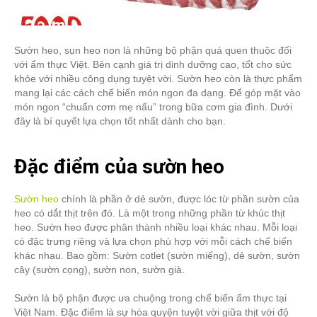
Sườn heo, sụn heo non là những bộ phận quá quen thuộc đối
với ẩm thực Việt. Bên cạnh giá trị dinh dưỡng cao, tốt cho sức
khỏe với nhiều công dụng tuyệt vời. Sườn heo còn là thực phẩm
mang lại các cách chế biến món ngon đa dạng. Để góp mặt vào
món ngon “chuẩn cơm mẹ nấu” trong bữa cơm gia đình. Dưới
đây là bí quyết lựa chọn tốt nhất dành cho bạn.
Đặc điểm của sườn heo
Sườn heo
chính là phần ở dẻ sườn, được lóc từ phần sườn của
heo có dắt thịt trên đó. Là một trong những phần từ khúc thịt
heo. Sườn heo được phân thành nhiều loại khác nhau. Mỗi loại
có đặc trưng riêng và lựa chọn phù hợp với mỗi cách chế biến
khác nhau. Bao gồm: Sườn cotlet (sườn miếng), dẻ sườn, sườn
cây (sườn cọng), sườn non, sườn già.
Sườn là bộ phận được ưa chuộng trong chế biến ẩm thực tại
Việt Nam. Đặc điểm là sự hòa quyện tuyệt vời giữa thịt với độ