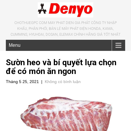
CHOTHUEGPC COM MAY PHAT DIEN GIA PHÁT CÔNG TY NHẬP
KHẨU, PHÂN PHỐI, BÁN LẺ MÁY PHÁT ĐIỆN HONDA, KAMA,
CUMMINS, HYUHDAI, DOSAN, ELEMAX CHÍNH HÃNG GIÁ TỐT NHẤT
Menu
Sườn heo và bí quyết lựa chọn
để có món ăn ngon
Tháng 5 25, 2021
|
Không có bình luận