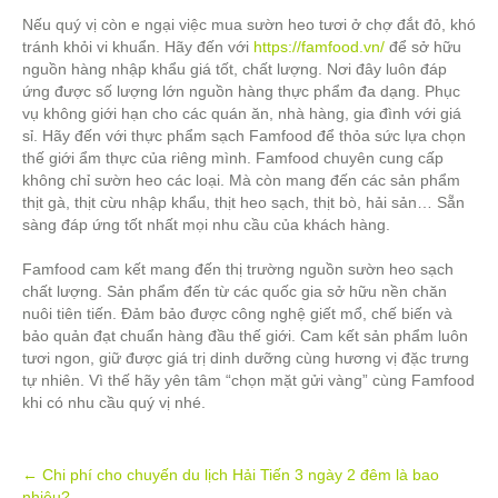
Nếu quý vị còn e ngại việc mua sườn heo tươi ở chợ đắt đỏ, khó
tránh khỏi vi khuẩn. Hãy đến với
https://famfood.vn/
để sở hữu
nguồn hàng nhập khẩu giá tốt, chất lượng. Nơi đây luôn đáp
ứng được số lượng lớn nguồn hàng thực phẩm đa dạng. Phục
vụ không giới hạn cho các quán ăn, nhà hàng, gia đình với giá
sỉ. Hãy đến với thực phẩm sạch Famfood để thỏa sức lựa chọn
thế giới ẩm thực của riêng mình. Famfood chuyên cung cấp
không chỉ sườn heo các loại. Mà còn mang đến các sản phẩm
thịt gà, thịt cừu nhập khẩu, thịt heo sạch, thịt bò, hải sản… Sẵn
sàng đáp ứng tốt nhất mọi nhu cầu của khách hàng.
Famfood cam kết mang đến thị trường nguồn sườn heo sạch
chất lượng. Sản phẩm đến từ các quốc gia sở hữu nền chăn
nuôi tiên tiến. Đảm bảo được công nghệ giết mổ, chế biến và
bảo quản đạt chuẩn hàng đầu thế giới. Cam kết sản phẩm luôn
tươi ngon, giữ được giá trị dinh dưỡng cùng hương vị đặc trưng
tự nhiên. Vì thế hãy yên tâm “chọn mặt gửi vàng” cùng Famfood
khi có nhu cầu quý vị nhé.
Post
←
Chi phí cho chuyến du lịch Hải Tiến 3 ngày 2 đêm là bao
nhiêu?